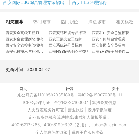
西安国际ESG综合管理专家招聘
西安HES经理招聘
相关推荐
热门城市
热门职位
周边城市
相关模板
西安安全高级工程师招聘
西安安环环境专员招聘
西安矿山安全总监招聘
西安安全管理副总招聘
西安工業安全工程師招聘
西安车间综合管理员招聘
西安安全管控主管招聘
西安系统评价员招聘
西安集团安全员招聘
西安机械技术与标准化高级工程师招聘
西安HSSE安环经理招聘
西安EHS安全员专岗招聘
西安风电安全管理员招聘
西安安全管理中心经理招聘
西安工控安全行业售前招聘
西安技术助理安全员招聘
西安项目环境管理工程师招聘
西安矿山安全评价师招聘
更新时间：2026-08-07
西安EHS风险监管工程师招聘
西安电梯维保安全管理招聘
西安京博新能源招聘
西安安全生产顾问招聘
西安集团EHS经理招聘
西安EHS安保主管招聘
西安安环现场经理招聘
西安厂区安全员招聘
西安HSE副总经理招聘
首页
西安LB安全环保主管招聘
反馈
西安业务安全合规负责人招聘
关于
西安安全咨询业务市场经理招聘