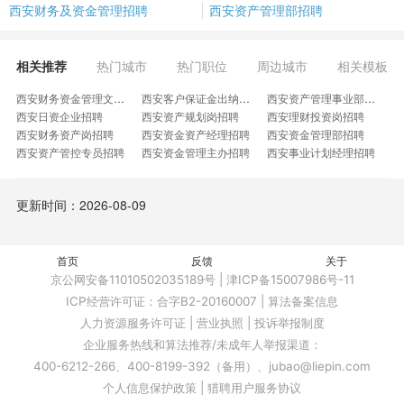
西安财务及资金管理招聘
西安资产管理部招聘
相关推荐
热门城市
热门职位
周边城市
相关模板
西安财务资金管理文员招聘
西安客户保证金出纳岗招聘
西安资产管理事业部总经理招聘
西安日资企业招聘
西安资产规划岗招聘
西安理财投资岗招聘
西安财务资产岗招聘
西安资金资产经理招聘
西安资金管理部招聘
西安资产管控专员招聘
西安资金管理主办招聘
西安事业计划经理招聘
西安资产高级经理招聘
西安资金会计管理招聘
西安柬埔寨资金主管招聘
西安高级资产管理员招聘
西安固资耗材管理专员招聘
西安资金信息化专家招聘
更新时间：2026-08-09
西安资产经营部部长招聘
西安资金回款专员招聘
西安资产运营高级经理招聘
西安资产经营部经理招聘
西安按揭回款专业经理招聘
西安设备资产管理经理招聘
西安物业财务资金专员招聘
西安固定资产分析师招聘
西安资金管理中心总经理招聘
首页
西安固定资产管理实习生招聘
反馈
西安云服务资源运营经理招聘
关于
西安技术部碳资产管理经理招聘