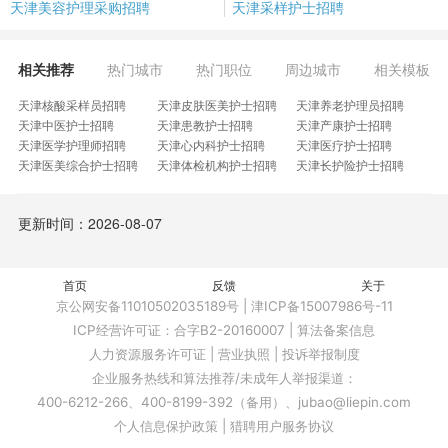
天津美容护理采购招聘
天津采样护士招聘
相关推荐
热门城市
热门职位
周边城市
相关模板
天津核酸采样员招聘
天津皮肤医美护士招聘
天津养老护理员招聘
天津中医护士招聘
天津患教护士招聘
天津产康护士招聘
天津医学护理师招聘
天津心内科护士招聘
天津医疗护士招聘
天津医美综合护士招聘
天津体检机构护士招聘
天津长护险护士招聘
天津新生儿科护理招聘
天津眼科门诊护士招聘
天津透析专科护士招聘
天津医美临床护士招聘
天津心电图护士招聘
天津皮肤美容护士招聘
更新时间：2026-08-07
天津儿科护士岗招聘
天津康复病房护士招聘
天津月子中心护士长招聘
天津国际学校驻校护士招聘
天津职业卫生管理专员招聘
天津护士咨询客服招聘
天津筛查项目实施专员招聘
天津国际学校医务室护士招聘
天津学校医务人员招聘
天津幼儿保健医生招聘
首页
天津私密老师招聘
反馈
天津消化内镜护士招聘
关于