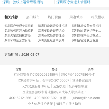
深圳口腔线上运营经理招聘
深圳医疗营运主管招聘
相关推荐
热门城市
热门职位
周边城市
相关模板
深圳医疗管理专家招聘
深圳门诊运营经理招聘
深圳体验改善专员招聘
深圳监管运营内勤招聘
深圳餐饮连锁营运经理招聘
深圳城市策略运营专家招聘
深圳天猫店铺运营经理招聘
深圳公寓经营管理经理招聘
深圳资深平台运营经理招聘
深圳私域运营交付经理招聘
深圳流量运营高级专家招聘
深圳密室逃脱运营主管招聘
深圳短视频热点运营经理招聘
深圳互联网医疗运营经理招聘
深圳全案运营主管招聘
深圳多经运营主管招聘
深圳私域业务管理招聘
深圳母婴领域运营招聘
更新时间：2026-08-07
深圳代理人运营管理招聘
深圳物业社区资源运营岗招聘
深圳商业保理运营经理招聘
深圳基因检测运营经理招聘
深圳电商用户运营专家招聘
深圳猫眼服务流程运营专家招聘
深圳新零售活动推广运营招聘
深圳道服主管招聘
深圳司乘运营专家招聘
首页
深圳体育业务负责人招聘
反馈
深圳管家事业部经理招聘
深圳园区运营执行招聘
关于