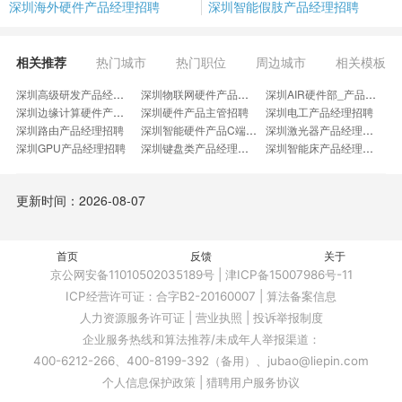
深圳海外硬件产品经理招聘
深圳智能假肢产品经理招聘
相关推荐
热门城市
热门职位
周边城市
相关模板
深圳高级研发产品经理招聘
深圳物联网硬件产品经理招聘
深圳AIR硬件部_产品经理招聘
深圳边缘计算硬件产品经理招聘
深圳硬件产品主管招聘
深圳电工产品经理招聘
深圳路由产品经理招聘
深圳智能硬件产品C端产品招聘
深圳激光器产品经理招聘
深圳GPU产品经理招聘
深圳键盘类产品经理招聘
深圳智能床产品经理招聘
深圳电暖类产品经理招聘
深圳高级硬件产品专家招聘
深圳智能硬件产品专家招聘
深圳加固产品高级经理招聘
深圳控制技术产品经理招聘
深圳电子价签产品经理招聘
更新时间：2026-08-07
深圳路由器研发产品经理招聘
深圳个人护理电器产品经理招聘
深圳智能PLC产品经理招聘
深圳无纸化会议产品经理招聘
深圳资深智能硬件产品专家招聘
深圳泳池产品经理招聘
深圳硬件产品合伙人招聘
深圳智能设备硬件工程师招聘
深圳MI产品专家招聘
深圳热泵产品经理招聘
首页
深圳家储产品总监招聘
反馈
深圳视频产品专家招聘
关于