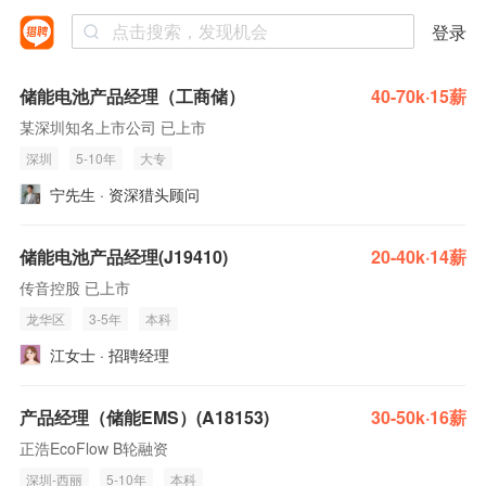
登录
储能电池产品经理（工商储）
40-70k·15薪
某深圳知名上市公司 已上市
深圳
5-10年
大专
宁先生 · 资深猎头顾问
储能电池产品经理(J19410)
20-40k·14薪
传音控股 已上市
龙华区
3-5年
本科
江女士 · 招聘经理
产品经理（储能EMS）(A18153)
30-50k·16薪
正浩EcoFlow B轮融资
深圳-西丽
5-10年
本科