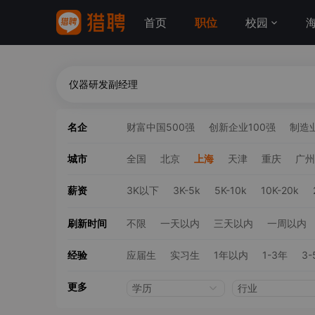
首页
职位
校园
名企
财富中国500强
创新企业100强
制造业
城市
全国
北京
上海
天津
重庆
广州
薪资
3K以下
3K-5k
5K-10k
10K-20k
刷新时间
不限
一天以内
三天以内
一周以内
经验
应届生
实习生
1年以内
1-3年
3-
更多
学历
行业