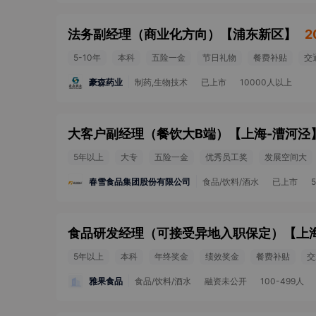
法务副经理（商业化方向）
【
浦东新区
】
2
5-10年
本科
五险一金
节日礼物
餐费补贴
交
豪森药业
制药,生物技术
已上市
10000人以上
大客户副经理（餐饮大B端）
【
上海-漕河泾
5年以上
大专
五险一金
优秀员工奖
发展空间大
春雪食品集团股份有限公司
食品/饮料/酒水
已上市
食品研发经理（可接受异地入职保定）
【
上
5年以上
本科
年终奖金
绩效奖金
餐费补贴
交
雅果食品
食品/饮料/酒水
融资未公开
100-499人