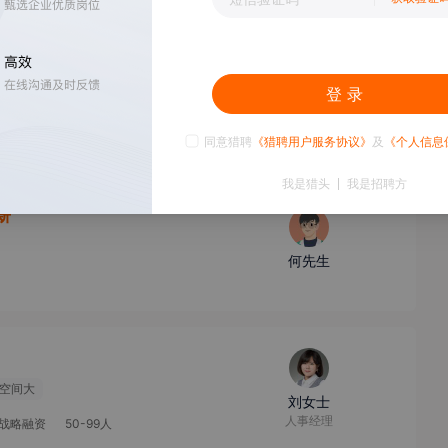
0k
登 录
度旅游
李女士
HRM
公开
100-499人
同意猎聘
《猎聘用户服务协议》
及
《个人信息
我是猎头
我是招聘方
5薪
何先生
空间大
刘女士
人事经理
战略融资
50-99人