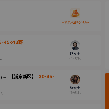
本期新增2570个职位
5-45k·13薪
耿女士
猎头顾问
9人
上市药企【内控经理/副经理/主管】研发生产/商业/工程/IT等方向
【
浦东新区
】
30-45k
骆女士
猎头顾问
0人