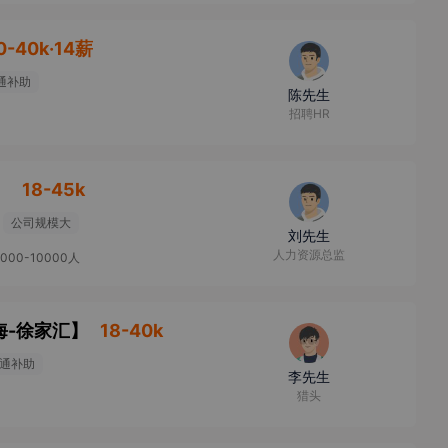
0-40k·14薪
通补助
陈先生
招聘HR
】
18-45k
公司规模大
刘先生
人力资源总监
5000-10000人
海-徐家汇
】
18-40k
通补助
李先生
猎头