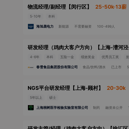
物流经理/副经理
【
闵行区
】
25-50k·13薪
5-10年
本科
海旭晟电力
新能源
不需要融资
100-499人
研发经理（鸡肉大客户方向）
【
上海-漕河泾
4-6年
本科
五险一金
绩效奖金
优秀员工奖
春雪食品集团股份有限公司
食品/饮料/酒水
已上市
NGS平台研发经理
【
上海-顾村
】
20-30k
5年以上
硕士
上海桐树医学检验实验室有限公司
制药
融资未公开
研发主管/经理（鸡肉大客户方向）
【
徐汇区