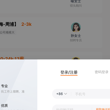
喻女士
猎头顾问
海-周浦
】
2-3k
公司规模大
孙女士
招聘专员
20-24k·13薪
日礼物
李女士
登录/注册
密码登录
HRBP
000人
+86
薪年假
周女士
HR
获取验证