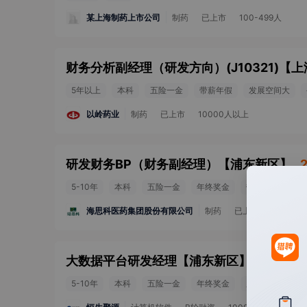
某上海制药上市公司
制药
已上市
100-499人
财务分析副经理（研发方向）(J10321)
【
上
5年以上
本科
五险一金
带薪年假
发展空间大
以岭药业
制药
已上市
10000人以上
研发财务BP（财务副经理）
【
浦东新区
】
5-10年
本科
五险一金
年终奖金
带薪年假
节
海思科医药集团股份有限公司
制药
已上市
1000-2
大数据平台研发经理
【
浦东新区
】
25-30k
5-10年
本科
五险一金
年终奖金
股票期权
带