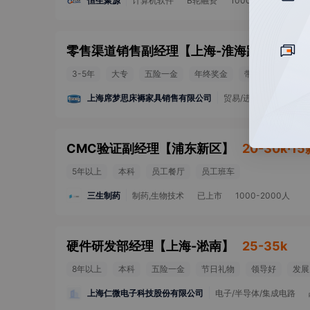
恒生聚源
计算机软件
B轮融资
1000-2000人
零售渠道销售副经理
【
上海-淮海路
】
10-2
3-5年
大专
五险一金
年终奖金
带薪年假
年
上海席梦思床褥家具销售有限公司
贸易/进出口
融资未
CMC验证副经理
【
浦东新区
】
20-30k·1
5年以上
本科
员工餐厅
员工班车
三生制药
制药,生物技术
已上市
1000-2000人
硬件研发部经理
【
上海-淞南
】
25-35k
8年以上
本科
五险一金
节日礼物
领导好
发展
上海仁微电子科技股份有限公司
电子/半导体/集成电路