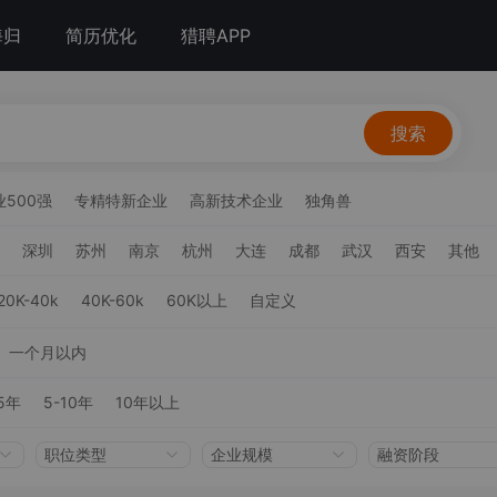
海归
简历优化
猎聘APP
搜索
500强
专精特新企业
高新技术企业
独角兽
深圳
苏州
南京
杭州
大连
成都
武汉
西安
其他
20K-40k
40K-60k
60K以上
自定义
一个月以内
5年
5-10年
10年以上
职位类型
企业规模
融资阶段