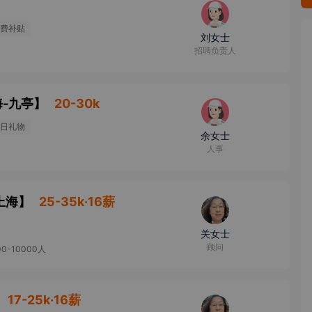
费补贴
刘女士
招聘负责人
-九亭
】
20-30k
日礼物
余女士
人事
上海
】
25-35k·16薪
关女士
顾问
00-10000人
17-25k·16薪