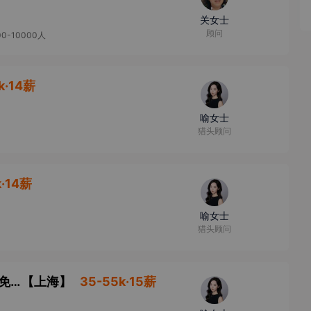
关女士
顾问
00-10000人
k·14薪
喻女士
猎头顾问
k·14薪
喻女士
猎头顾问
抗体药研发经理/高级经理（自身免疫、肿瘤免疫）
【
上海
】
35-55k·15薪