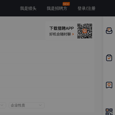
NEW
我是猎头
我是招聘方
登录/注册
邀请应
聘
我的投
递
我的收
藏
企业性质