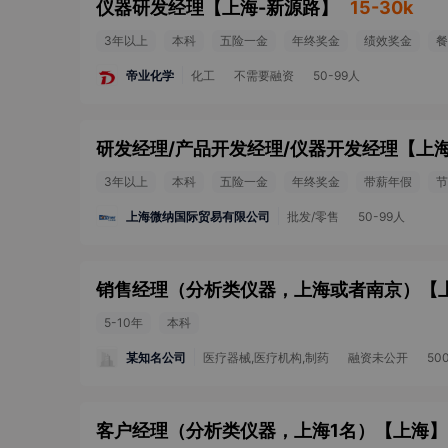
仪器研发经理
【
上海-新源路
】
15-30k
3年以上
本科
五险一金
年终奖金
绩效奖金
餐
帝业化学
化工
不需要融资
50-99人
研发经理/产品开发经理/仪器开发经理
【
上海
3年以上
本科
五险一金
年终奖金
带薪年假
节
上海微纳国际贸易有限公司
批发/零售
50-99人
销售经理（分析类仪器，上海或者南京）
【
5-10年
本科
某知名公司
医疗器械,医疗机构,制药
融资未公开
50
客户经理（分析类仪器，上海1名）
【
上海
】