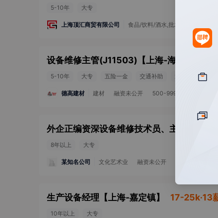
5-10年
大专
上海顶汇商贸有限公司
食品/饮料/酒水,批发/零售
融资
设备维修主管(J11503)
【
上海-海湾
】
8-1
5-10年
大专
五险一金
交通补助
通讯津贴
技
德高建材
建材
融资未公开
500-999人
8年以上
大专
某知名公司
文化艺术业
融资未公开
10000人以上
生产设备经理
【
上海-嘉定镇
】
17-25k·13
10年以上
大专