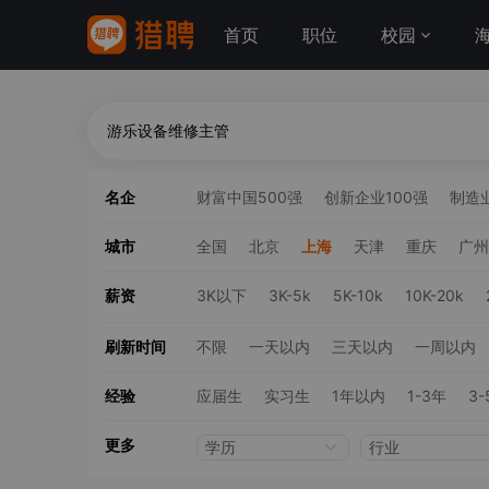
首页
职位
校园
名企
财富中国500强
创新企业100强
制造业
城市
全国
北京
上海
天津
重庆
广州
薪资
3K以下
3K-5k
5K-10k
10K-20k
刷新时间
不限
一天以内
三天以内
一周以内
经验
应届生
实习生
1年以内
1-3年
3-
更多
学历
行业