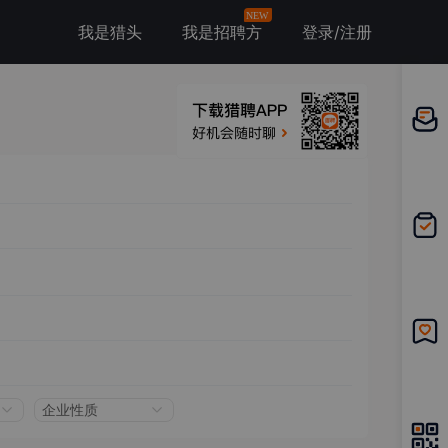
NEW
我是猎头
我是招聘方
登录/注册
邀请应
聘
我的投
递
我的收
藏
企业性质