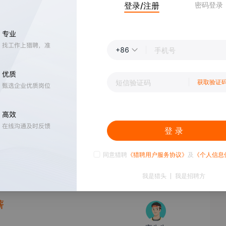
登录/注册
密码登录
曾女士
薪酬绩效专员
未公开
2000-5000人
+86
0k·13薪
能培训
获取验证
邬女士
人事经理
登 录
外企正编资深设备维修技术员、主管（机械、电气）
【
上海
】
8-12k·14薪
同意猎聘
《猎聘用户服务协议》
及
《个人信息
罗先生
招聘负责人
我是猎头
我是招聘方
薪