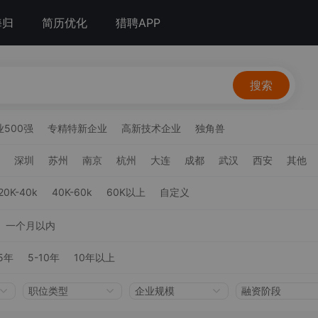
海归
简历优化
猎聘APP
搜索
500强
专精特新企业
高新技术企业
独角兽
深圳
苏州
南京
杭州
大连
成都
武汉
西安
其他
20K-40k
40K-60k
60K以上
自定义
一个月以内
5年
5-10年
10年以上
职位类型
企业规模
融资阶段