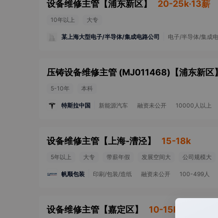
设备维修主管
【
浦东新区
】
20-25k·13薪
10年以上
大专
某上海大型电子/半导体/集成电路公司
电子/半导体/集成
压铸设备维修主管 (MJ011468)
【
浦东新区
5-10年
本科
特斯拉中国
新能源汽车
融资未公开
10000人以上
设备维修主管
【
上海-漕泾
】
15-18k
5年以上
大专
带薪年假
发展空间大
公司规模大
帆顺包装
印刷/包装/造纸
融资未公开
100-499人
设备维修主管
【
嘉定区
】
10-15k