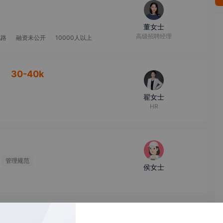
董女士
高级招聘经理
电路
融资未公开
10000人以上
】
30-40k
翟女士
HR
管理规范
侯女士