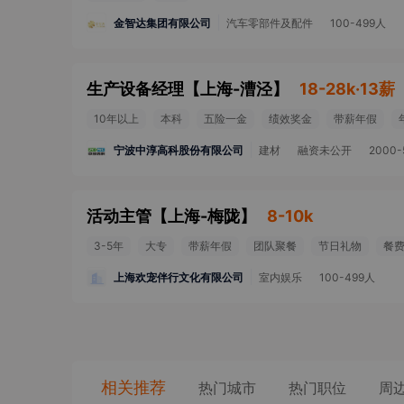
金智达集团有限公司
汽车零部件及配件
100-499人
生产设备经理
【
上海-漕泾
】
18-28k·13薪
10年以上
本科
五险一金
绩效奖金
带薪年假
宁波中淳高科股份有限公司
建材
融资未公开
2000
活动主管
【
上海-梅陇
】
8-10k
3-5年
大专
带薪年假
团队聚餐
节日礼物
餐
上海欢宠伴行文化有限公司
室内娱乐
100-499人
相关推荐
热门城市
热门职位
周