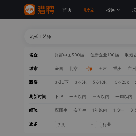
首页
职位
校园
名企
财富中国500强
创新企业100强
制造业
城市
全国
北京
上海
天津
重庆
广州
薪资
3K以下
3K-5k
5K-10k
10K-20k
刷新时间
不限
一天以内
三天以内
一周以内
经验
应届生
实习生
1年以内
1-3年
3-
更多
学历
行业