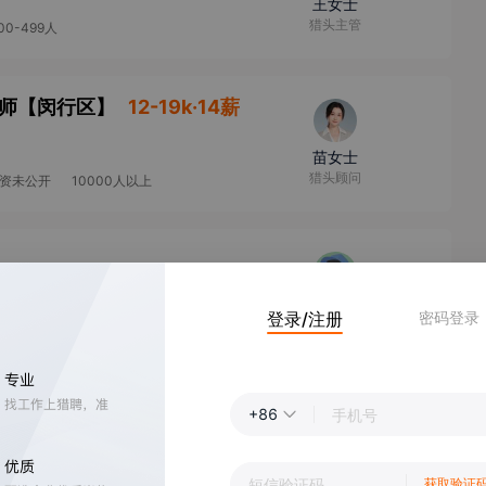
王女士
猎头主管
00-499人
艺师
【
闵行区
】
12-19k·14薪
苗女士
猎头顾问
资未公开
10000人以上
郭先生
登录/注册
密码登录
招聘
+86
扁平管理
刘女士
招聘专员/助理
获取验证