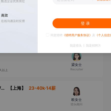
30-60k·15薪
登 录
王女士
猎头顾问
同意猎聘
《猎聘用户服务协议》
及
《个人信息
我是猎头
我是招聘方
梁女士
Recruiter
0人以上
物流工艺与生产启动室主管物流工艺师/主管/主任物流工艺师-整车制造业物流运营管理
【
上海
】
23-40k·14薪
欧女士
猎头顾问