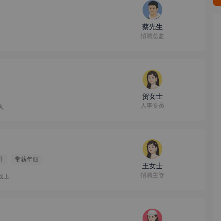
蔡先生
招聘总监
贺女士
人事专员
9人
升
带薪年假
王女士
招聘主管
人以上