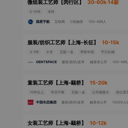
微组装工艺师
【
闵行区
】
30-60k·14薪
5-10年
本科
国星宇航
互联网
C轮融资
100-499人
服装/纺织工艺师
【
上海-长征
】
10-15k
3-5年
大专
五险一金
带薪年假
节日礼物
GENTSPACE
服装/纺织/皮革
融资未公开
100-49
童装工艺师
【
上海-颛桥
】
15-20k
10年以上
学历不限
五险一金
公司规模大
岗位晋
中国衣恋集团
服装/纺织/皮革
融资未公开
10000
女装工艺师
【
上海-颛桥
】
10-12k