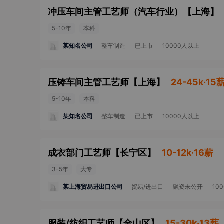
冲压车间主管工艺师（汽车行业）
【
上海
】
5-10年
本科
某知名公司
整车制造
已上市
10000人以上
压铸车间主管工艺师
【
上海
】
24-45k·15
5-10年
本科
某知名公司
整车制造
已上市
10000人以上
成衣部门工艺师
【
长宁区
】
10-12k·16薪
3-5年
大专
某上海贸易进出口公司
贸易/进出口
融资未公开
10
服装/纺织工艺师
【
金山区
】
15-30k·13薪