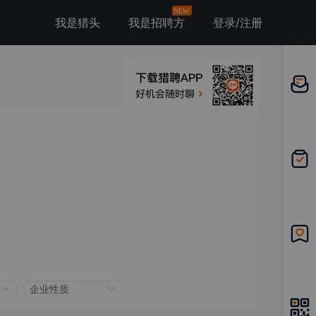
NEW
我是猎头
我是招聘方
登录/注册
邀请应
聘
我的投
递
我的收
藏
企业性质