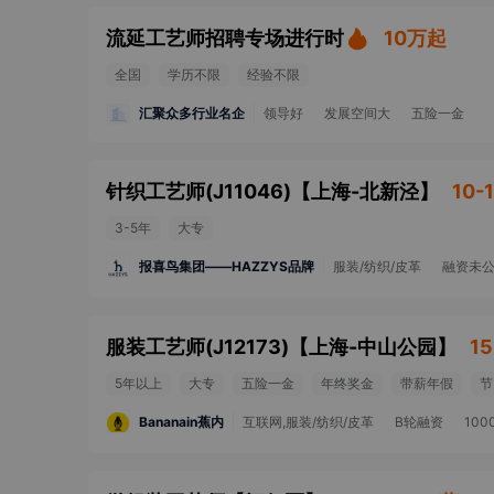
流延工艺师招聘专场进行时
10万起
全国
学历不限
经验不限
汇聚众多行业名企
领导好
发展空间大
五险一金
针织工艺师(J11046)
【
上海-北新泾
】
10-
3-5年
大专
报喜鸟集团——HAZZYS品牌
服装/纺织/皮革
融资未
服装工艺师(J12173)
【
上海-中山公园
】
15
5年以上
大专
五险一金
年终奖金
带薪年假
节
Bananain蕉内
互联网,服装/纺织/皮革
B轮融资
100