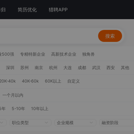
海归
简历优化
猎聘APP
搜索
500强
专精特新企业
高新技术企业
独角兽
深圳
苏州
南京
杭州
大连
成都
武汉
西安
其他
20K-40k
40K-60k
60K以上
自定义
一个月以内
5年
5-10年
10年以上
职位类型
企业规模
融资阶段