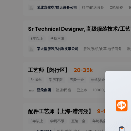
某北京航空/航天设备公司
航空/航天设备
C轮融资
1
Sr Technical Designer, 高级服装技术/工
3年以上
学历不限
某大型服装/纺织/皮革公司
服装/纺织/皮革,电子商务
融
工艺师
【
闵行区
】
20-35k
5-10年
学历不限
五险一金
年终奖金
发展空间大
亚朵集团
酒店/民宿
已上市
10000人以上
配件工艺师
【
上海-漕河泾
】
9-13k
3年以上
学历不限
五险一金
年终奖金
团队聚餐