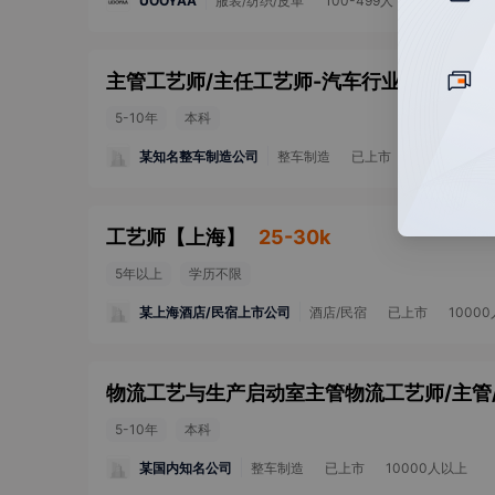
UOOYAA
服装/纺织/皮革
100-499人
主管工艺师/主任工艺师-汽车行业
【
上海
】
5-10年
本科
某知名整车制造公司
整车制造
已上市
10000人以上
工艺师
【
上海
】
25-30k
5年以上
学历不限
某上海酒店/民宿上市公司
酒店/民宿
已上市
1000
5-10年
本科
某国内知名公司
整车制造
已上市
10000人以上