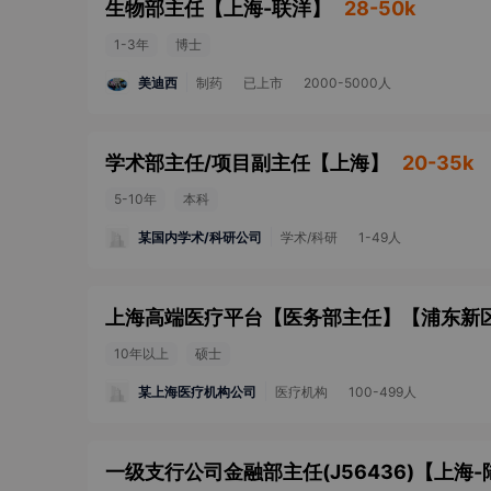
生物部主任
【
上海-联洋
】
28-50k
1-3年
博士
美迪西
制药
已上市
2000-5000人
学术部主任/项目副主任
【
上海
】
20-35k
5-10年
本科
某国内学术/科研公司
学术/科研
1-49人
上海高端医疗平台【医务部主任】
【
浦东新
10年以上
硕士
某上海医疗机构公司
医疗机构
100-499人
一级支行公司金融部主任(J56436)
【
上海-