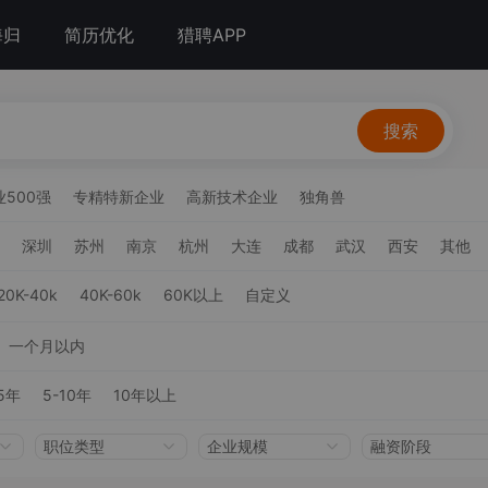
海归
简历优化
猎聘APP
搜索
500强
专精特新企业
高新技术企业
独角兽
深圳
苏州
南京
杭州
大连
成都
武汉
西安
其他
20K-40k
40K-60k
60K以上
自定义
一个月以内
5年
5-10年
10年以上
职位类型
企业规模
融资阶段