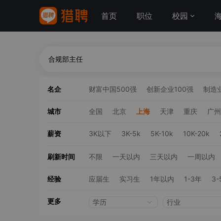
首页
职位
校园
名企
财富中国500强
创新企业100强
制造业
城市
全国
北京
上海
天津
重庆
广州
薪资
3K以下
3K-5k
5K-10k
10K-20k
刷新时间
不限
一天以内
三天以内
一周以内
经验
应届生
实习生
1年以内
1-3年
3-
更多
学历
行业