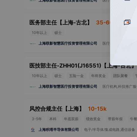
上海联影智慧医疗投资管理有限公司
医疗机构,科技推广服
医务部主任
【
上海-古北
】
35-60k
10年以上
硕士
上海联影智慧医疗投资管理有限公司
医疗机构,科技推广服
医技部主任-ZHH01(J16551)
【
上海-古北
】
10年以上
硕士
五险一金
年终奖金
团队聚餐
上海联影智慧医疗投资管理有限公司
医疗机构,科技推广服
风控合规主任
【
上海
】
10-15k
3-5年
本科
年底双薪
绩效奖金
带薪年假
午
上海积塔半导体有限公司
电子/半导体/集成电路,通信设备