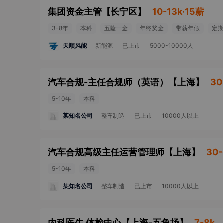
集团资金主管
【
长宁区
】
10-13k·15薪
3-8年
本科
五险一金
年终奖金
带薪年假
定
天顺风能
新能源
已上市
5000-10000人
汽车合规-主任合规师（英语）
【
上海
】
30
5-10年
本科
某知名公司
整车制造
已上市
10000人以上
汽车合规高级主任运营管理师
【
上海
】
30-
5-10年
本科
某知名公司
整车制造
已上市
10000人以上
内科医生 体检中心
【
上海-五角场
】
7-8k