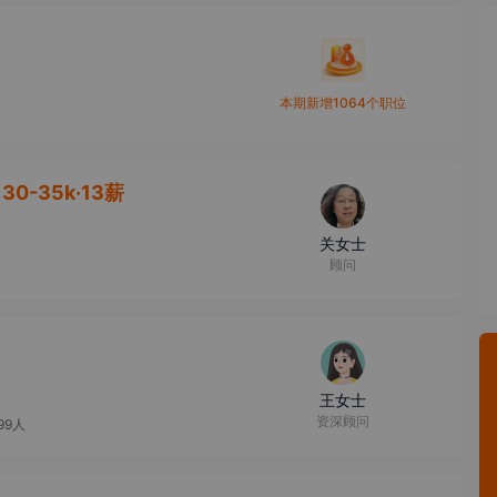
本期新增1064个职位
30-35k·13薪
关女士
顾问
王女士
资深顾问
99人