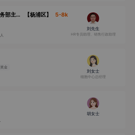
眼科医生招聘人数：若干岗位职责：1、在医务部主任的领导下，开展中心医疗体检工作；2、严防医疗差错事故，一旦发生，有责任及时向
【
杨浦区
】
5-8k
刘先生
HR专员助理、销售行政助理
0人
效奖金
刘女士
细胞中心总经理
胡女士
人