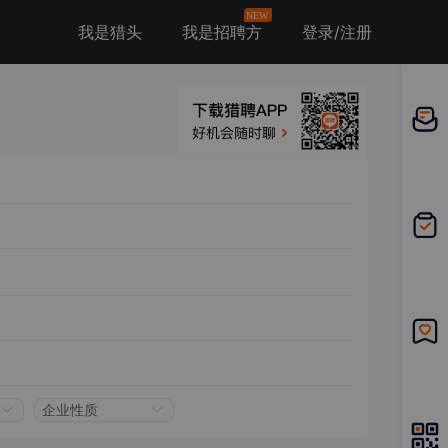
NEW
我是猎头
我是招聘方
登录/注册
邀请应
聘
我的投
递
我的收
藏
企业性质