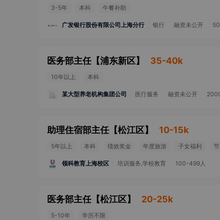
3-5年
本科
午餐补助
广发银行股份有限公司上海分行
银行
融资未公开
5
医务部主任
【
浦东新区
】
35-40k
10年以上
本科
某大型养老机构集团公司
医疗服务
融资未公开
200
助理住宿部主任
【
松江区
】
10-15k
5年以上
本科
绩效奖金
年度旅游
子女福利
节
领科教育上海校区
培训服务,学校教育
100-499人
医务部主任
【
松江区
】
20-25k
5-10年
学历不限