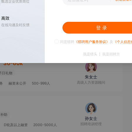
务
融资未公开
500-999人
登 录
林女士
薪酬福利专员
务
融资未公开
500-999人
同意猎聘
《猎聘用户服务协议》
及
《个人信息
我是猎头
我是招聘方
30-60k
节日礼物
朱女士
高级人力资源顾问
务
融资未公开
500-999人
餐补助
孙女士
招聘培训经理
D轮及以上融资
2000-5000人