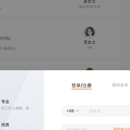
姜女士
项目经理/主管
人
讯津贴
安女士
HR
0-5000人
带薪年假
吴女士
登录/注册
密码登录
招聘主管
+86
林女士
薪酬福利专员
获取验证