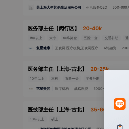
某上海大型其他生活服务公司
生活服务O2O
500-999
医务部主任
【
闵行区
】
20-40k
8年以上
大专
年终奖金
五险一金
交通补助
通
复星健康
互联网,医疗机构,互联网医疗
A轮融资
200
医务部主任
【
上海-古北
】
20-25k
10年以上
本科
五险一金
午餐补助
定期体检
艺星美容
医疗机构
战略融资
5000-10000人
医技部主任
【
上海-古北
】
35-60k
10年以上
硕士