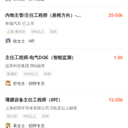
内饰主管/主任工程师（座椅方向）-智界汽车
25-50k
奇瑞汽车 已上市
上海-漕河泾
5年以上
本科
耿女士 · HR
主任工程师-电气DQE（智能监测）
1-2k
远景科技集团 B轮融资
黄浦区
10年以上
本科
舒先生 · 招聘专员
薄膜设备主任工程师（8吋）
12-20k
上海积塔半导体有限公司 D轮及以上融资
徐汇区
5年以上
本科
蒋女士 · 招聘专员