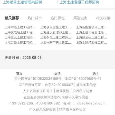
上海项目土建管理岗招聘
上海土建暖通工程师招聘
相关推荐
热门城市
热门职位
周边城市
相关模板
上海中级土建工程师招聘
上海项目主任土建工程师招聘
上海新能源项目土建工程师招聘
上海变电站土建工程师招聘
上海建设管理部土建工程师招聘
上海土建工程管理经理招聘
上海三元土建工程师招聘
上海创优土建工程师招聘
上海应届生土建工程师招聘
上海装修土建工程师招聘
上海汽车厂房土建工程招聘
上海土建精装修工程师招聘
上海土建工程师实习生招聘
上海建筑结构技术工程师招聘
上海钢结构报告审核人招聘
上海建设事业部土建工程师招聘
上海土建布置图设计招聘
上海土木实验员招聘
更新时间：2026-08-09
上海桩基础工程师招聘
上海储罐施工主管招聘
上海工程精益策划招聘
上海土地工程师招聘
上海土建评估组长招聘
上海土建管理专业主管招聘
上海结构设计高级主管招聘
上海安装综合专业工程师招聘
上海集团工程技术中心主管招聘
首页
上海建筑材料技术工程师招聘
反馈
上海变电土建现场设计代表招聘
上海土建专家招聘
关于