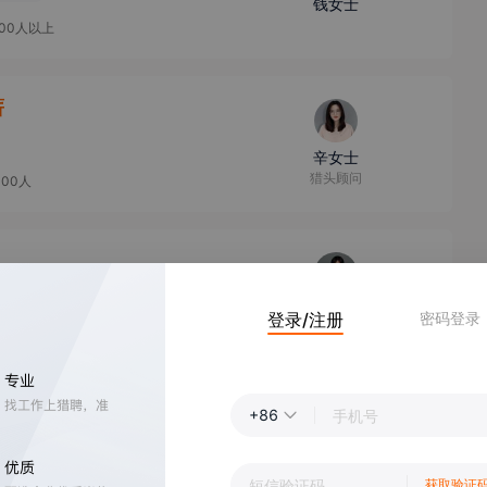
钱女士
000人以上
薪
辛女士
猎头顾问
000人
吴女士
登录/注册
密码登录
资深顾问(SC)
已上市
10000人以上
薪
+86
梁女士
高级猎头顾问
获取验证