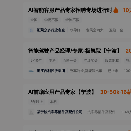
AI智能客服产品专家招聘专场进行时
1
全国
学历不限
经验不限
汇聚众多行业名企
领导好
发展空间大
五险一金
智能驾驶产品经理/专家-极氪院
【
宁波
】
2
5-10年
本科
五险一金
年终奖金
股票期权
管
浙江吉利控股集团
整车制造,新能源汽车
已上市
10
AI前瞻应用产品专家
【
宁波
】
30-50k·16
8年以上
本科
某宁波汽车零部件及配件公司
汽车零部件及配件
1-49