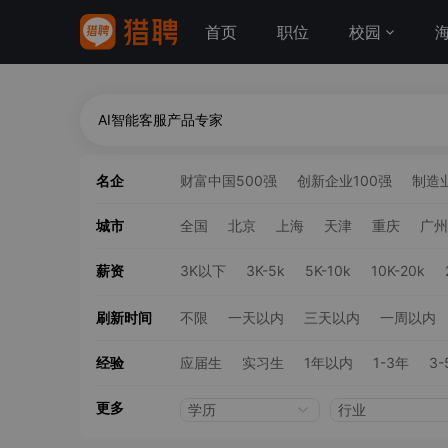
首页
职位
校园
名企
财富中国500强
创新企业100强
制造业
城市
全国
北京
上海
天津
重庆
广州
薪资
3K以下
3K-5k
5K-10k
10K-20k
刷新时间
不限
一天以内
三天以内
一周以内
经验
应届生
实习生
1年以内
1-3年
3-
更多
学历
行业