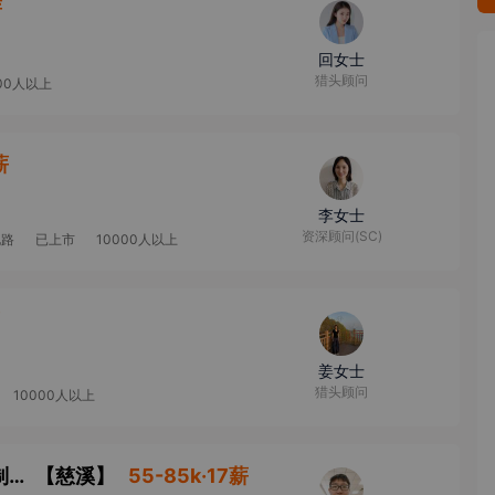
薪
回女士
猎头顾问
000人以上
薪
李女士
资深顾问(SC)
电路
已上市
10000人以上
姜女士
猎头顾问
10000人以上
AI及大数据资深产品专家（质量管理和智能制造方向） (MJ097719)
【
慈溪
】
55-85k·17薪