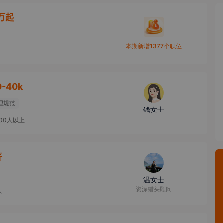
0万起
本期新增1377个职位
0-40k
理规范
钱女士
000人以上
薪
温女士
资深猎头顾问
人