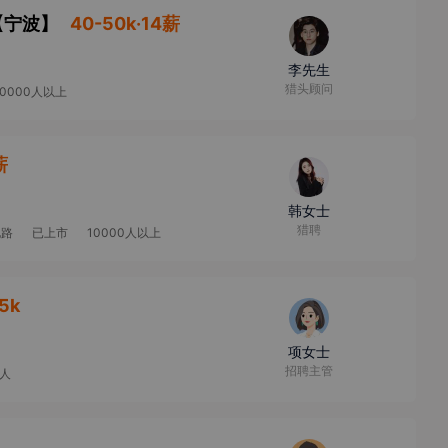
【
宁波
】
40-50k·14薪
李先生
猎头顾问
10000人以上
薪
韩女士
猎聘
电路
已上市
10000人以上
5k
项女士
招聘主管
9人