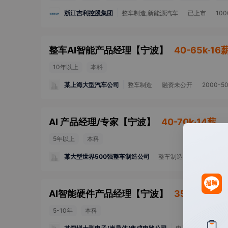
浙江吉利控股集团
整车制造,新能源汽车
已上市
10
整车AI智能产品经理
【
宁波
】
40-65k·16
10年以上
本科
某上海大型汽车公司
整车制造
融资未公开
2000-5
AI 产品经理/专家
【
宁波
】
40-70k·14薪
5年以上
本科
某大型世界500强整车制造公司
整车制造,新能源汽车
AI智能硬件产品经理
【
宁波
】
35-60k·16
5-10年
本科