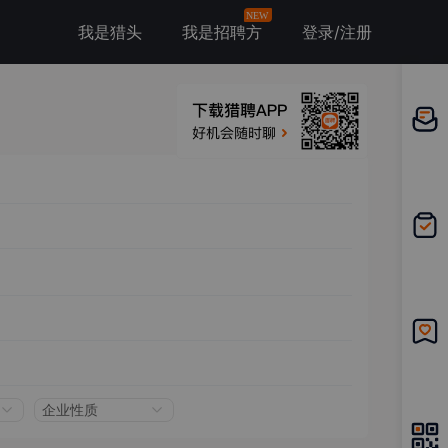
NEW
我是猎头
我是招聘方
登录/注册
邀请应
聘
我的投
递
我的收
藏
企业性质