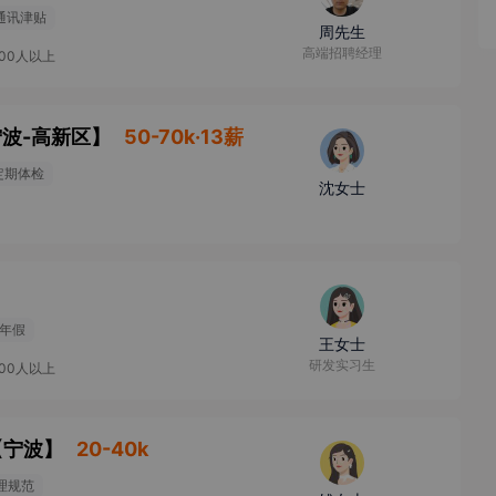
通讯津贴
周先生
高端招聘经理
000人以上
宁波-高新区
】
50-70k·13薪
定期体检
沈女士
年假
王女士
研发实习生
000人以上
【
宁波
】
20-40k
理规范