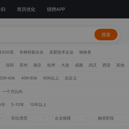
海归
简历优化
猎聘APP
搜索
500强
专精特新企业
高新技术企业
独角兽
深圳
苏州
南京
杭州
大连
成都
武汉
西安
其他
20K-40k
40K-60k
60K以上
自定义
一个月以内
5年
5-10年
10年以上
职位类型
企业规模
融资阶段