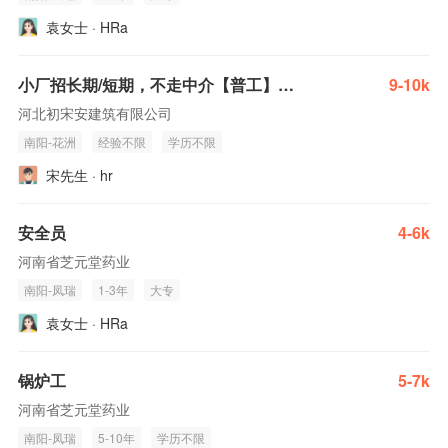
袁女士 · HRa
小厂招长期/短期，不走中介【普工】300一天纯工价+包吃住
9-10k
河北初宋安建筑有限公司
南阳-花洲
经验不限
学历不限
宋先生 · hr
安全员
4-6k
河南省芝元堂药业
南阳-凤瑞
1-3年
大专
袁女士 · HRa
锅炉工
5-7k
河南省芝元堂药业
南阳-凤瑞
5-10年
学历不限