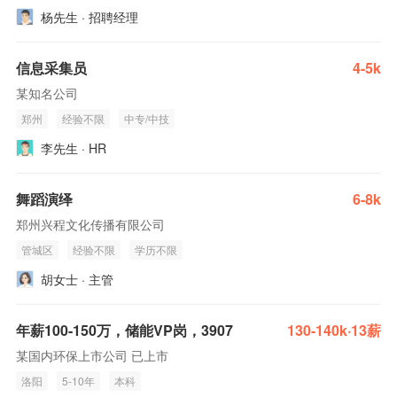
杨先生 · 招聘经理
信息采集员
4-5k
某知名公司
郑州
经验不限
中专/中技
李先生 · HR
舞蹈演绎
6-8k
郑州兴程文化传播有限公司
管城区
经验不限
学历不限
胡女士 · 主管
年薪100-150万，储能VP岗，3907
130-140k·13薪
某国内环保上市公司 已上市
洛阳
5-10年
本科