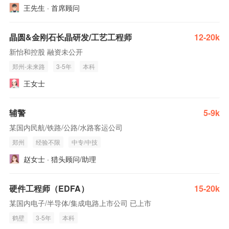
王先生 · 首席顾问
晶圆&金刚石长晶研发/工艺工程师
12-20k
新怡和控股 融资未公开
郑州-未来路
3-5年
本科
王女士
辅警
5-9k
某国内民航/铁路/公路/水路客运公司
郑州
经验不限
中专/中技
赵女士 · 猎头顾问/助理
硬件工程师（EDFA）
15-20k
某国内电子/半导体/集成电路上市公司 已上市
鹤壁
3-5年
本科