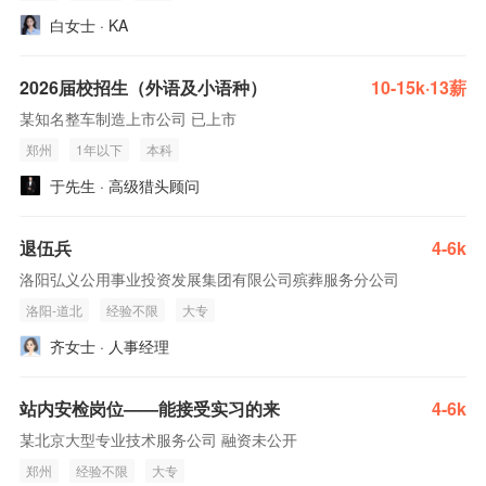
白女士 · KA
2026届校招生（外语及小语种）
10-15k·13薪
某知名整车制造上市公司 已上市
郑州
1年以下
本科
于先生 · 高级猎头顾问
退伍兵
4-6k
洛阳弘义公用事业投资发展集团有限公司殡葬服务分公司
洛阳-道北
经验不限
大专
齐女士 · 人事经理
站内安检岗位——能接受实习的来
4-6k
某北京大型专业技术服务公司 融资未公开
郑州
经验不限
大专