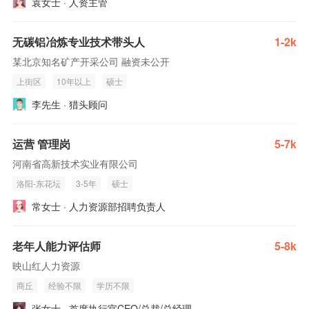
袁女士 · 人资主管
无碳铝冶炼专业技术带头人
1-2k
某北京知名矿产开采公司 融资未公开
上街区
10年以上
硕士
李先生 · 猎头顾问
运营 管理岗
5-7k
河南省高新技术实业有限公司
洛阳-东花坛
3-5年
硕士
常女士 · 人力资源部招聘负责人
老年人能力评估师
5-8k
映山红人力资源
商丘
经验不限
学历不限
张女士 · 首席执行官CEO/总裁/总经理