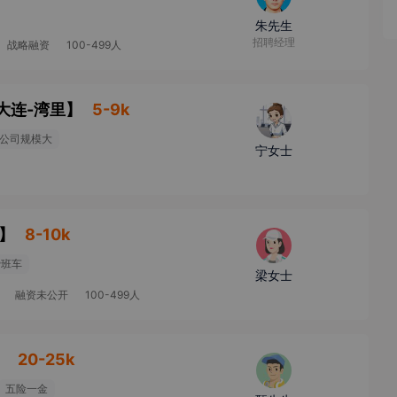
朱先生
招聘经理
战略融资
100-499人
大连-湾里
】
5-9k
公司规模大
宁女士
】
8-10k
费班车
梁女士
融资未公开
100-499人
】
20-25k
五险一金