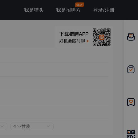
NEW
我是猎头
我是招聘方
登录/注册
邀请应
聘
我的投
递
我的收
藏
企业性质