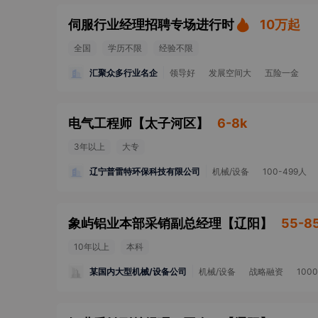
伺服行业经理招聘专场进行时
10万起
全国
学历不限
经验不限
汇聚众多行业名企
领导好
发展空间大
五险一金
电气工程师
【
太子河区
】
6-8k
3年以上
大专
辽宁普雷特环保科技有限公司
机械/设备
100-499人
象屿铝业本部采销副总经理
【
辽阳
】
55-8
10年以上
本科
某国内大型机械/设备公司
机械/设备
战略融资
100