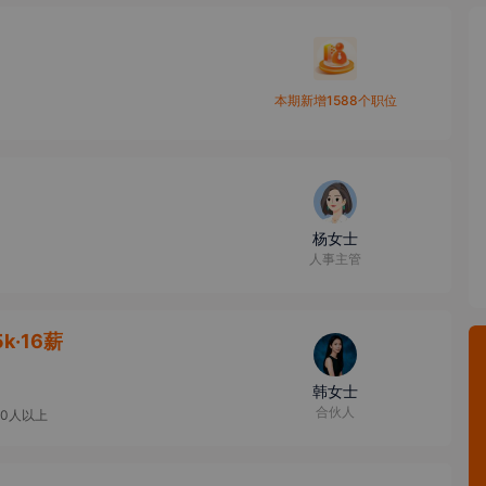
本期新增1588个职位
杨女士
人事主管
5k·16薪
韩女士
合伙人
00人以上