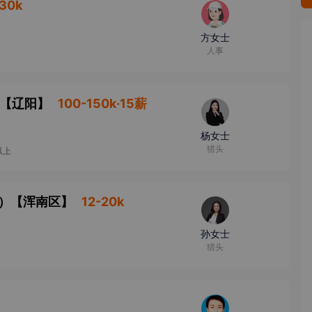
130k
方女士
人事
【
辽阳
】
100-150k·15薪
杨女士
猎头
以上
）
【
浑南区
】
12-20k
孙女士
猎头