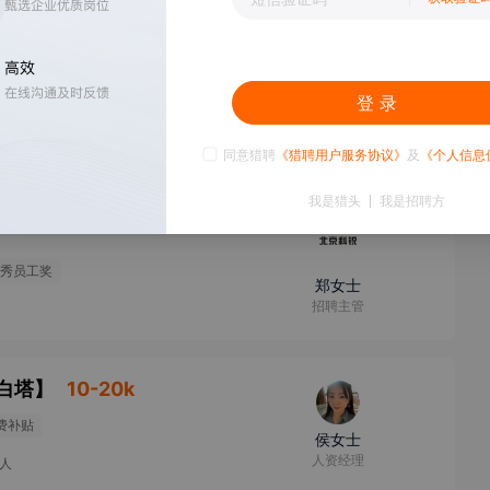
登 录
秀员工奖
郑女士
招聘主管
同意猎聘
《猎聘用户服务协议》
及
《个人信息
我是猎头
我是招聘方
秀员工奖
郑女士
招聘主管
白塔
】
10-20k
费补贴
侯女士
人资经理
9人