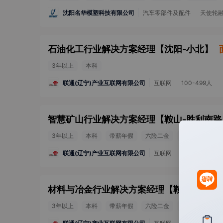
沈阳名华模塑科技有限公司
汽车零部件及配件
天使轮
石油化工行业解决方案经理
【
沈阳-小北
】
3年以上
本科
联通(辽宁)产业互联网有限公司
互联网
100-499人
智慧矿山行业解决方案经理
【
鞍山-胜利南路
3年以上
本科
带薪年假
六险二金
节日福利
工
联通(辽宁)产业互联网有限公司
互联网
100-499人
材料与冶金行业解决方案经理
【
鞍山-胜利南
3年以上
本科
带薪年假
六险二金
节日福利
工