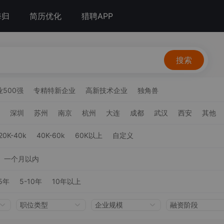
海归
简历优化
猎聘APP
搜索
500强
专精特新企业
高新技术企业
独角兽
深圳
苏州
南京
杭州
大连
成都
武汉
西安
其他
20K-40k
40K-60k
60K以上
自定义
一个月以内
5年
5-10年
10年以上
职位类型
企业规模
融资阶段