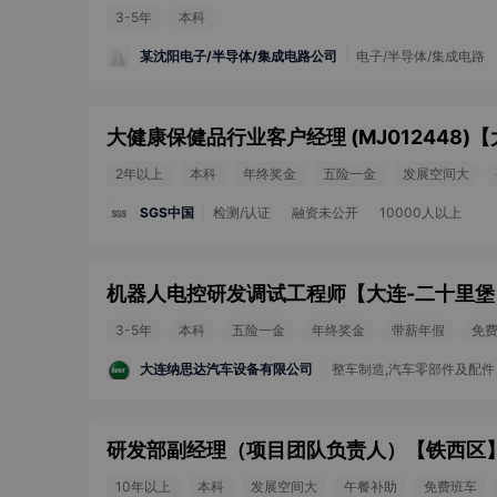
3-5年
本科
某沈阳电子/半导体/集成电路公司
电子/半导体/集成电路
大健康保健品行业客户经理 (MJ012448)
【
2年以上
本科
年终奖金
五险一金
发展空间大
SGS中国
检测/认证
融资未公开
10000人以上
机器人电控研发调试工程师
【
大连-二十里堡
3-5年
本科
五险一金
年终奖金
带薪年假
免
大连纳思达汽车设备有限公司
整车制造,汽车零部件及配件
研发部副经理（项目团队负责人）
【
铁西区
10年以上
本科
发展空间大
午餐补助
免费班车