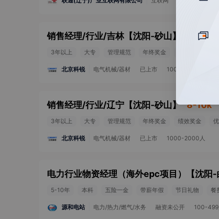
联通(辽宁)产业互联网有限公司
互联网
100-499人
销售经理/行业/吉林
【
沈阳-砂山
】
8-10k
3年以上
大专
管理规范
年终奖金
绩效奖金
优
北京科锐
电气机械/器材
已上市
1000-2000人
销售经理/行业/辽宁
【
沈阳-砂山
】
8-10k
3年以上
大专
管理规范
年终奖金
绩效奖金
优
北京科锐
电气机械/器材
已上市
1000-2000人
电力行业物资经理（海外epc项目）
【
沈阳-
5-10年
本科
五险一金
带薪年假
节日礼物
餐
源和电站
电力/热力/燃气/水务
融资未公开
100-49