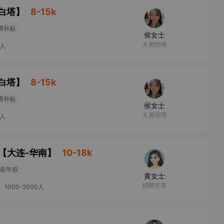
白塔
】
8-15k
费补贴
侯女士
人资经理
9人
白塔
】
8-15k
费补贴
侯女士
人资经理
9人
【
大连-华南
】
10-18k
薪年假
黄女士
招聘主管
1000-2000人