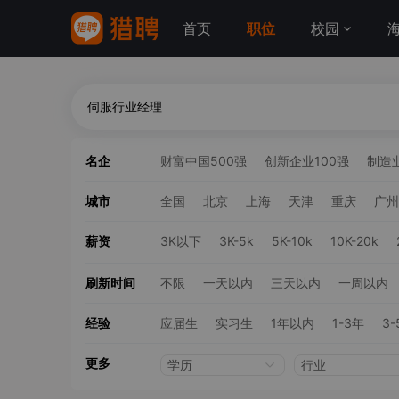
首页
职位
校园
名企
财富中国500强
创新企业100强
制造业
城市
全国
北京
上海
天津
重庆
广州
薪资
3K以下
3K-5k
5K-10k
10K-20k
刷新时间
不限
一天以内
三天以内
一周以内
经验
应届生
实习生
1年以内
1-3年
3-
更多
学历
行业