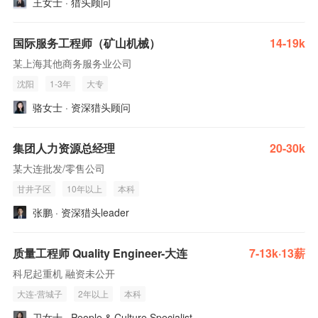
王女士 · 猎头顾问
国际服务工程师（矿山机械）
14-19k
某上海其他商务服务业公司
沈阳
1-3年
大专
骆女士 · 资深猎头顾问
集团人力资源总经理
20-30k
某大连批发/零售公司
甘井子区
10年以上
本科
张鹏 · 资深猎头leader
质量工程师 Quality Engineer-大连
7-13k·13薪
科尼起重机 融资未公开
大连-营城子
2年以上
本科
卫女士 · People & Culture Specialist