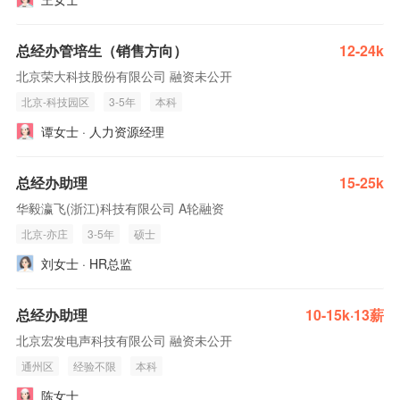
总经办管培生（销售方向）
12-24k
北京荣大科技股份有限公司 融资未公开
北京-科技园区
3-5年
本科
谭女士 · 人力资源经理
总经办助理
15-25k
华毅瀛飞(浙江)科技有限公司 A轮融资
北京-亦庄
3-5年
硕士
刘女士 · HR总监
总经办助理
10-15k·13薪
北京宏发电声科技有限公司 融资未公开
通州区
经验不限
本科
陈女士