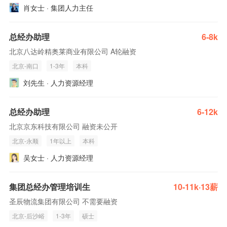
肖女士 · 集团人力主任
总经办助理
6-8k
北京八达岭精奥莱商业有限公司 A轮融资
北京-南口
1-3年
本科
刘先生 · 人力资源经理
总经办助理
6-12k
北京京东科技有限公司 融资未公开
北京-永顺
1年以上
本科
吴女士 · 人力资源经理
集团总经办管理培训生
10-11k·13薪
圣辰物流集团有限公司 不需要融资
北京-后沙峪
1-3年
硕士