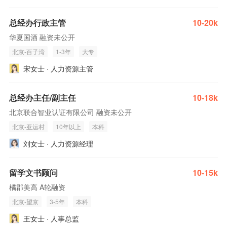
总经办行政主管
10-20k
华夏国酒 融资未公开
北京-百子湾
1-3年
大专
宋女士 · 人力资源主管
总经办主任/副主任
10-18k
北京联合智业认证有限公司 融资未公开
北京-亚运村
10年以上
本科
刘女士 · 人力资源经理
留学文书顾问
10-15k
橘郡美高 A轮融资
北京-望京
3-5年
本科
王女士 · 人事总监