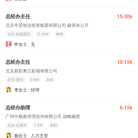
总经办主任
15-30k
北京中昊智达投资集团有限公司 融资未公开
北京-科技园区
5-10年
本科
申女士 · 无
总经办主任
10-15k
北京新影奥兰影城有限公司
北京-望京
3-5年
本科
李女士 · 经理
总经办助理
6-15k
广州中顺易管理咨询有限公司 战略融资
北京-左家庄
1-3年
本科
杨女士 · 人力主管