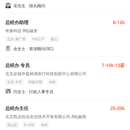
吴先生 · 猎头顾问
总经办助理
8-12k
奇秦科技 B轮融资
北京-来广营
1年以下
硕士
余女士 · 资深顾问(SC)
总经办 专员
7-10k·13薪
北京必福华盈精准医疗科技创新中心有限公司
北京-天竺
经验不限
本科
闫女士 · 行政人事专员
总经办主任
25-30k
北京凯达恒业农业技术开发有限公司 A轮融资
房山区
5-10年
本科