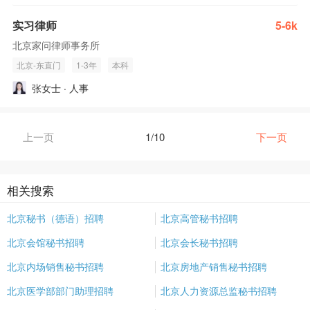
实习律师
5-6k
北京家问律师事务所
北京-东直门
1-3年
本科
张女士 · 人事
上一页
1/10
下一页
相关搜索
北京秘书（德语）招聘
北京高管秘书招聘
北京会馆秘书招聘
北京会长秘书招聘
北京内场销售秘书招聘
北京房地产销售秘书招聘
北京医学部部门助理招聘
北京人力资源总监秘书招聘