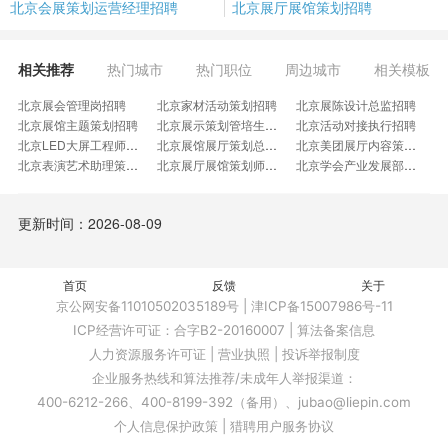
北京会展策划运营经理招聘
北京展厅展馆策划招聘
相关推荐
热门城市
热门职位
周边城市
相关模板
北京展会管理岗招聘
北京家材活动策划招聘
北京展陈设计总监招聘
北京展馆主题策划招聘
北京展示策划管培生招聘
北京活动对接执行招聘
北京LED大屏工程师招聘
北京展馆展厅策划总监招聘
北京美团展厅内容策划招聘
北京表演艺术助理策展招聘
北京展厅展馆策划师招聘
北京学会产业发展部专员招聘
北京文化策展主管招聘
北京商展高级专员招聘
北京数字展览策划招聘
北京会销活动专家招聘
北京影像策展人招聘
北京高级展厅策划招聘
更新时间：2026-08-09
北京专业策展人招聘
北京产业发展专员招聘
北京策划策展招聘
北京国际会议策划招聘
北京医药会议策划招聘
北京空间高级策划招聘
北京会务策划经理招聘
北京展览策划设计招聘
北京展陈专员招聘
北京展示管理招聘
首页
北京峰会策划经理招聘
反馈
关于
北京美术馆策展经理招聘