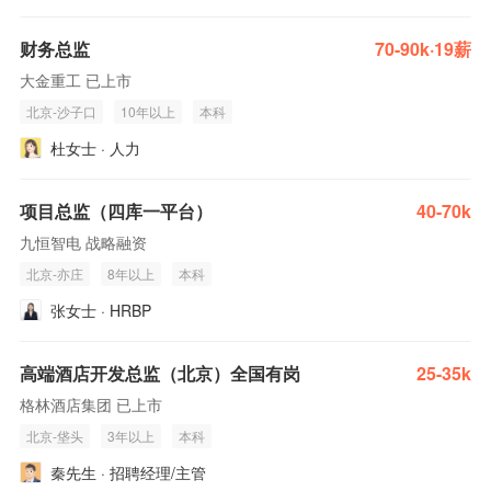
财务总监
70-90k·19薪
大金重工 已上市
北京-沙子口
10年以上
本科
杜女士 · 人力
项目总监（四库一平台）
40-70k
九恒智电 战略融资
北京-亦庄
8年以上
本科
张女士 · HRBP
高端酒店开发总监（北京）全国有岗
25-35k
格林酒店集团 已上市
北京-垡头
3年以上
本科
秦先生 · 招聘经理/主管