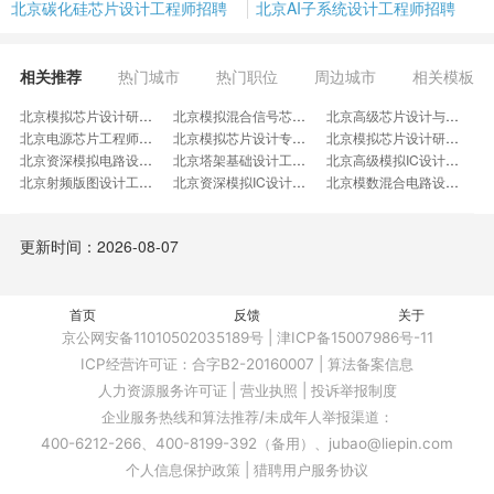
北京碳化硅芯片设计工程师招聘
北京AI子系统设计工程师招聘
相关推荐
热门城市
热门职位
周边城市
相关模板
北京模拟芯片设计研究专员招聘
北京模拟混合信号芯片工程师招聘
北京高级芯片设计与验证工程师招聘
北京电源芯片工程师招聘
北京模拟芯片设计专家招聘
北京模拟芯片设计研究员招聘
北京资深模拟电路设计经理招聘
北京塔架基础设计工程师招聘
北京高级模拟IC设计师招聘
北京射频版图设计工程师招聘
北京资深模拟IC设计师招聘
北京模数混合电路设计师招聘
北京资深主管SOC工程师招聘
北京模拟开发经理招聘
北京资深数模混合设计工程师招聘
北京电路设计工程师MIXED招聘
北京模拟芯片副总监招聘
北京模拟芯片经理招聘
更新时间：2026-08-07
北京模拟链路工程师招聘
北京高级模拟工程师招聘
北京芯片电路设计招聘
北京RAM芯片设计招聘
北京模拟架构师招聘
北京IC设计实习生招聘
北京模拟设计部门经理招聘
北京初中级芯片工程师招聘
北京系统级验证工程师招聘
首页
北京模拟电路设计专家招聘
反馈
北京电机驱动芯片AE招聘
关于
北京模拟芯片产品经理招聘