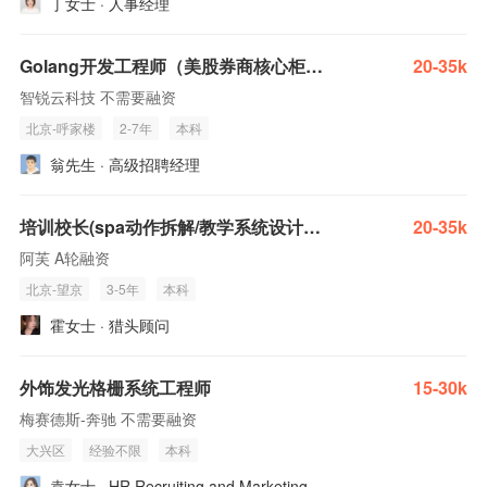
丁女士 · 人事经理
Golang开发工程师（美股券商核心柜台系统）
20-35k
智锐云科技 不需要融资
北京-呼家楼
2-7年
本科
翁先生 · 高级招聘经理
培训校长(spa动作拆解/教学系统设计方向)
20-35k
阿芙 A轮融资
北京-望京
3-5年
本科
霍女士 · 猎头顾问
外饰发光格栅系统工程师
15-30k
梅赛德斯-奔驰 不需要融资
大兴区
经验不限
本科
袁女士 · HR Recruiting and Marketing