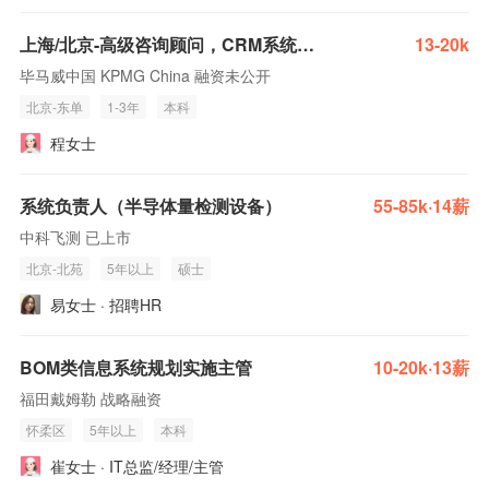
上海/北京-高级咨询顾问，CRM系统服务
13-20k
毕马威中国 KPMG China 融资未公开
北京-东单
1-3年
本科
程女士
系统负责人（半导体量检测设备）
55-85k·14薪
中科飞测 已上市
北京-北苑
5年以上
硕士
易女士 · 招聘HR
BOM类信息系统规划实施主管
10-20k·13薪
福田戴姆勒 战略融资
怀柔区
5年以上
本科
崔女士 · IT总监/经理/主管