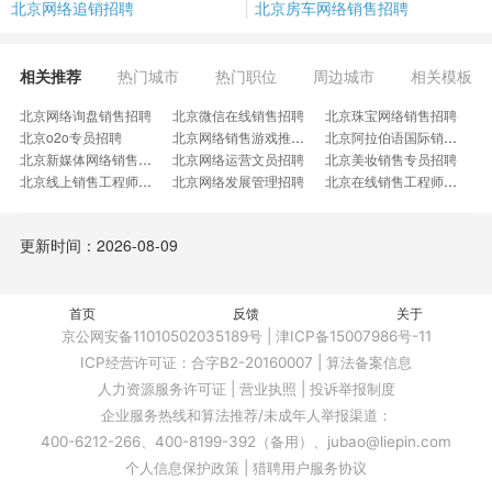
北京网络追销招聘
北京房车网络销售招聘
相关推荐
热门城市
热门职位
周边城市
相关模板
北京网络询盘销售招聘
北京微信在线销售招聘
北京珠宝网络销售招聘
北京o2o专员招聘
北京网络销售游戏推广招聘
北京阿拉伯语国际销售招聘
北京新媒体网络销售招聘
北京网络运营文员招聘
北京美妆销售专员招聘
北京线上销售工程师招聘
北京网络发展管理招聘
北京在线销售工程师招聘
北京新兴业务销售员招聘
北京正规线上网络销售招聘
北京网络销售在线客服招聘
北京产品网上销售招聘
北京宠物市场推广招聘
北京服装电商客服招聘
更新时间：2026-08-09
北京招生客服老师招聘
北京亚马逊服务商招聘
北京网店操作员招聘
北京招主播引流招聘
北京跨境电商网销招聘
北京美妆分销专员招聘
北京弱电业务销售员招聘
北京人事销售文员招聘
北京业务酒店销售招聘
北京教资咨询客服招聘
首页
反馈
北京电销网销稳定好行业招聘
关于
北京亚马逊美国站运营助理招聘