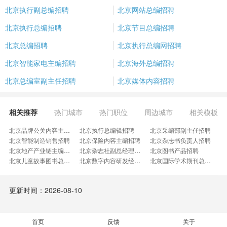
北京执行副总编招聘
北京网站总编招聘
北京执行总编招聘
北京节目总编招聘
北京总编招聘
北京执行总编网招聘
北京智能家电主编招聘
北京海外总编招聘
北京总编室副主任招聘
北京媒体内容招聘
相关推荐
热门城市
热门职位
周边城市
相关模板
北京品牌公关内容主编招聘
北京执行总编辑招聘
北京采编部副主任招聘
北京智能制造销售招聘
北京保险内容主编招聘
北京杂志书负责人招聘
北京地产产业链主编招聘
北京杂志社副总经理招聘
北京图书产品招聘
北京儿童故事图书总编招聘
北京数字内容研发经理招聘
北京国际学术期刊总编招聘
北京美妆美容编辑招聘
北京听书内容主编招聘
北京高级出版人招聘
北京大中专教材招聘
北京西南区域主编招聘
北京会展宣传总监招聘
更新时间：2026-08-10
北京漫画总编辑招聘
北京策划创意主编招聘
北京海外网文总编招聘
北京女频总编招聘
北京文学业务部招聘
北京娱乐副总编辑招聘
北京新闻副主编招聘
北京编辑部总监招聘
北京健康频道副主编招聘
北京企业文化主编招聘
首页
反馈
北京财经短视频主编招聘
关于
北京地产自媒体主编招聘