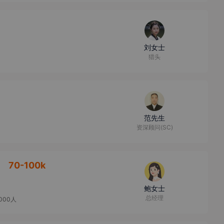
刘女士
猎头
范先生
资深顾问(SC)
】
70-100k
鲍女士
总经理
5000人