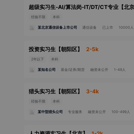
超级实习生-AI/算法岗-IT/DT/CT专业
【
北
经验不限
本科
某北京通信设备上市公司
通信设备
已上市
10000
投资实习生
【
朝阳区
】
2-5k
2年以下
本科
某知名公司
基金/证券/期货
融资未公开
1-49人
猎头实习生
【
朝阳区
】
3-4k
经验不限
本科
某中型猎头公司
专业服务
融资未公开
100-499人
人力资源实习生
【
北京
】
1-2k