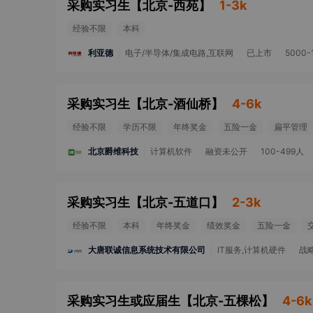
采购实习生
【
北京-西苑
】
1-3k
经验不限
本科
利亚德
电子/半导体/集成电路,互联网
已上市
5000-
采购实习生
【
北京-酒仙桥
】
4-6k
经验不限
学历不限
年终奖金
五险一金
扁平管理
北京爵维科技
计算机软件
融资未公开
100-499人
采购实习生
【
北京-五道口
】
2-3k
经验不限
本科
年终奖金
绩效奖金
五险一金
大唐联诚信息系统技术有限公司
IT服务,计算机硬件
战
采购实习生或应届生
【
北京-五棵松
】
4-6k