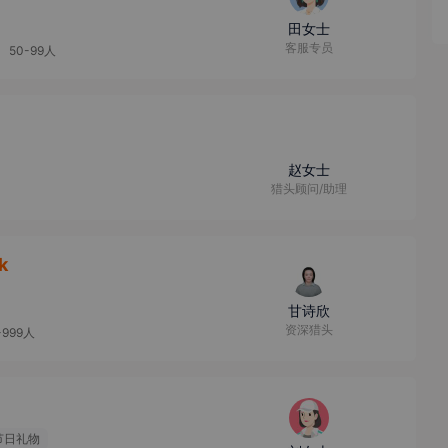
田女士
客服专员
50-99人
赵女士
猎头顾问/助理
k
甘诗欣
资深猎头
-999人
节日礼物