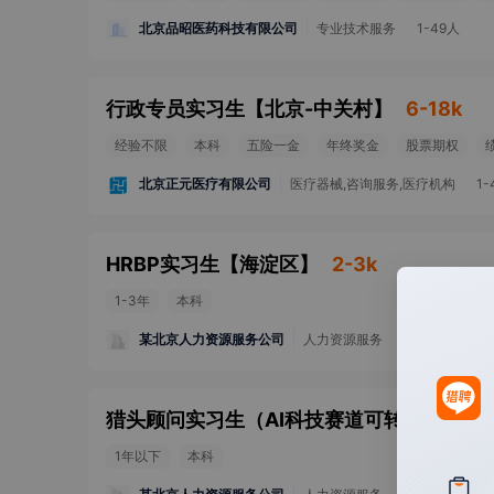
北京品昭医药科技有限公司
专业技术服务
1-49人
行政专员实习生
【
北京-中关村
】
6-18k
经验不限
本科
五险一金
年终奖金
股票期权
北京正元医疗有限公司
医疗器械,咨询服务,医疗机构
1-
HRBP实习生
【
海淀区
】
2-3k
1-3年
本科
某北京人力资源服务公司
人力资源服务
A轮融资
10
猎头顾问实习生（AI科技赛道可转正有带教
1年以下
本科