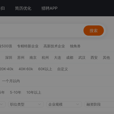
海归
简历优化
猎聘APP
搜索
500强
专精特新企业
高新技术企业
独角兽
深圳
苏州
南京
杭州
大连
成都
武汉
西安
其他
20K-40k
40K-60k
60K以上
自定义
一个月以内
5年
5-10年
10年以上
职位类型
企业规模
融资阶段