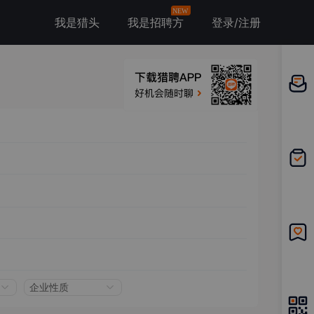
NEW
我是猎头
我是招聘方
登录/注册
邀请应
聘
我的投
递
我的收
藏
企业性质