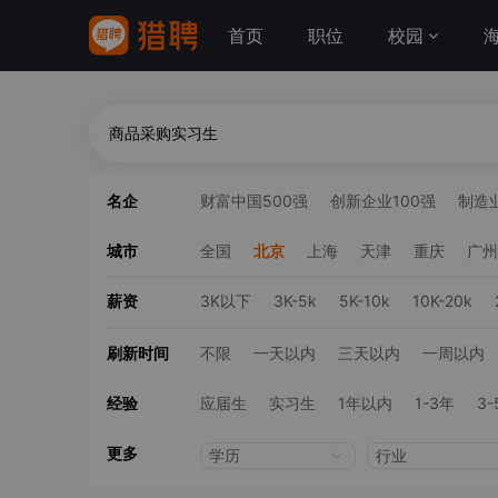
首页
职位
校园
名企
财富中国500强
创新企业100强
制造业
城市
全国
北京
上海
天津
重庆
广州
薪资
3K以下
3K-5k
5K-10k
10K-20k
刷新时间
不限
一天以内
三天以内
一周以内
经验
应届生
实习生
1年以内
1-3年
3-
更多
学历
行业