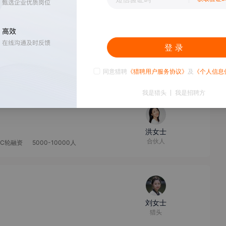
0-499人
3k
登 录
赵先生
北京office总助
0-499人
同意猎聘
《猎聘用户服务协议》
及
《个人信息
我是猎头
我是招聘方
洪女士
合伙人
C轮融资
5000-10000人
刘女士
猎头