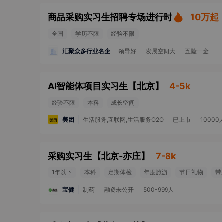
商品采购实习生招聘专场进行时
10万起
全国
学历不限
经验不限
汇聚众多行业名企
领导好
发展空间大
五险一金
AI智能体项目实习生
【
北京
】
4-5k
经验不限
本科
成长空间
美团
生活服务,互联网,生活服务O2O
已上市
1000
采购实习生
【
北京-亦庄
】
7-8k
1年以下
本科
定期体检
年度旅游
节日礼物
带
宝健
制药
融资未公开
500-999人