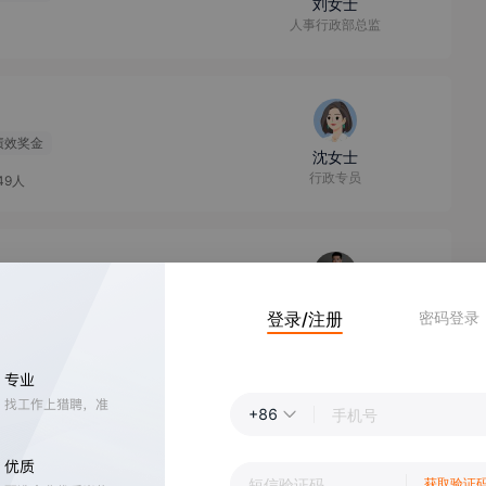
刘女士
人事行政部总监
绩效奖金
沈女士
行政专员
49人
赵先生
登录/注册
密码登录
北京office总助
0-499人
）
【
北京
】
2-3k
+86
赵先生
北京office总助
获取验证