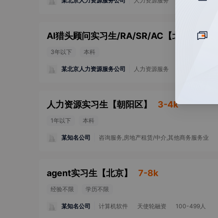
某北京人力资源服务公司
人力资源服务
A轮融资
10
AI猎头顾问实习生/RA/SR/AC
【
北京
】
2-
3年以下
本科
某北京人力资源服务公司
人力资源服务
A轮融资
10
人力资源实习生
【
朝阳区
】
3-4k
1年以下
本科
某知名公司
咨询服务,房地产租赁/中介,其他商务服务业
agent实习生
【
北京
】
7-8k
经验不限
学历不限
某知名公司
计算机软件
天使轮融资
100-499人