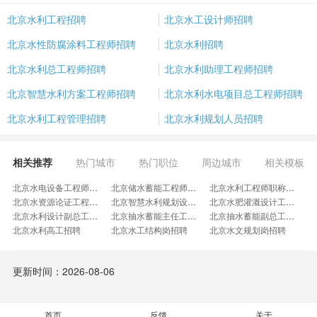
北京水利工程招聘
北京水工设计师招聘
北京水性防腐涂料工程师招聘
北京水利招聘
北京水利总工程师招聘
北京水利助理工程师招聘
北京智慧水利方案工程师招聘
北京水利水电项目总工程师招聘
北京水利工程管理招聘
北京水利规划人员招聘
相关推荐
热门城市
热门职位
周边城市
相关模板
北京水电设备工程师招聘
北京储水蓄能工程师招聘
北京水利工程师职称招聘
北京水资源论证工程师招聘
北京智慧水利规划设计岗招聘
北京水肥灌溉设计工程师招聘
北京水利设计副总工程师招聘
北京抽水蓄能主任工程师招聘
北京抽水蓄能副总工程师招聘
北京水利高工招聘
北京水工结构岗招聘
北京水文规划岗招聘
北京水利安全监测招聘
北京水利结构设计招聘
北京水文规划专业招聘
北京水工设计岗招聘
北京水电工程师主管招聘
北京海外地质工程师招聘
更新时间：2026-08-06
北京水利结构设计师招聘
北京水务规划院院长招聘
北京市政水电工程主管招聘
北京皮带机混凝土浇筑技术员招聘
北京水务公文岗招聘
北京水土保持岗招聘
北京水利水电经理招聘
北京水气华技术员招聘
北京水土保持技术员招聘
北京水工设计专业招聘
首页
反馈
北京水利项目管理员招聘
北京社稳技术专员招聘
关于