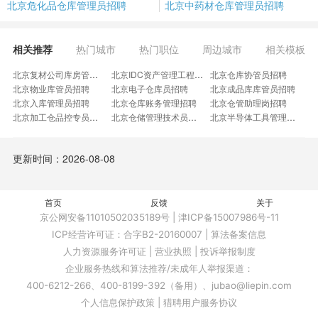
北京危化品仓库管理员招聘
北京中药材仓库管理员招聘
相关推荐
热门城市
热门职位
周边城市
相关模板
北京复材公司库房管理岗招聘
北京IDC资产管理工程师招聘
北京仓库协管员招聘
北京物业库管员招聘
北京电子仓库员招聘
北京成品库库管员招聘
北京入库管理员招聘
北京仓库账务管理招聘
北京仓管助理岗招聘
北京加工仓品控专员招聘
北京仓储管理技术员招聘
北京半导体工具管理招聘
北京辅料仓管理员招聘
北京仓管员新港招聘
北京五金仓管员招聘
北京仓储物管员招聘
北京药企仓管员招聘
北京模切仓管员招聘
更新时间：2026-08-08
北京粮库保管员招聘
北京成品库管岗招聘
北京仓储营运主管招聘
北京堆场仓库员招聘
北京物资库管员招聘
北京电子仓管员招聘
北京仓库物流组长招聘
北京辅料配发员招聘
北京总装库管工招聘
北京仓库资深专员招聘
首页
北京仓库验货员招聘
反馈
北京理货管理员招聘
关于