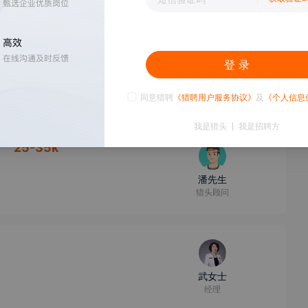
登 录
史先生
COE
同意猎聘
《猎聘用户服务协议》
及
《个人信息
我是猎头
我是招聘方
】
25-35k
潘先生
猎头顾问
武女士
经理