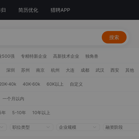
海归
简历优化
猎聘APP
搜索
500强
专精特新企业
高新技术企业
独角兽
深圳
苏州
南京
杭州
大连
成都
武汉
西安
其他
20K-40k
40K-60k
60K以上
自定义
一个月以内
5年
5-10年
10年以上
职位类型
企业规模
融资阶段