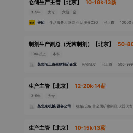
仓储生产主管
【
北京
】
10-18k·13薪
3-5年
大专
六险一金
美团
生活服务,互联网,生活服务O2O
已上市
1000
制剂生产副总（无菌制剂）
【
北京
】
50-8
10年以上
本科
某知名上市生物制药企业
药物研发
已上市
500-99
生产主管
【
北京
】
12-20k·14薪
3-5年
大专
某北京机械/设备公司
机械/设备,非金属矿物制品,仪器仪表
生产主管
【
北京
】
10-15k·13薪