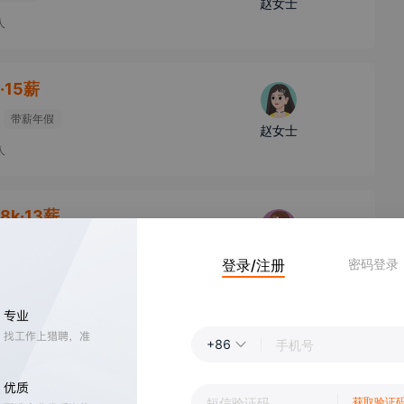
赵女士
人
k·15薪
带薪年假
赵女士
人
18k·13薪
日礼物
张女士
登录/注册
密码登录
人力资源部经理
99人
+86
讯津贴
段女士
人力经理
获取验证