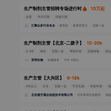
生产制剂主管招聘专场进行时
10万起
全国
学历不限
经验不限
汇聚众多行业名企
领导好
发展空间大
五险一金
生产制剂主管
【
北京-二拨子
】
15-20k
3-5年
本科
五险一金
带薪年假
定期体检
岗
宜明生物
生物技术
100-499人
生产主管
【
大兴区
】
8-18k
3年以上
大专
五险一金
节日礼物
带薪年假
免
北京捷升通达信息技术有限公司
汽车零部件及配件
B轮