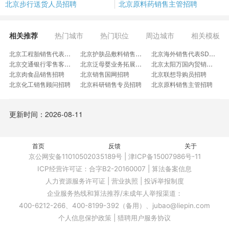
北京步行送货人员招聘
北京原料药销售主管招聘
相关推荐
热门城市
热门职位
周边城市
相关模板
北京工程胎销售代表招聘
北京护肤品敷料销售招聘
北京海外销售代表SDR招聘
北京交通银行零售客户经理招聘
北京泛母婴业务拓展实习生招聘
北京太阳万国内贸销售代表招聘
北京肉食品销售招聘
北京销售国网招聘
北京联想导购员招聘
北京化工销售顾问招聘
北京科研销售专员招聘
北京原料销售主管招聘
北京无纺布销售助理招聘
北京肥料销售业务员招聘
北京冷链消杀销售员招聘
北京汤臣倍健业务代表招聘
北京行业项目销售工程师招聘
北京科学分析仪器销售专员招聘
更新时间：2026-08-11
北京支付宝电话销售客服招聘
北京化妆品检测销售工程师招聘
北京铁矿石业务招聘
北京接单销售招聘
北京茶室店长招聘
北京商品订单员招聘
北京销售业务开发招聘
北京锂电保护销售招聘
北京服务营销员招聘
北京已托付黄晶招聘
首页
反馈
北京有赞微商城推广招聘
关于
北京网络营销部推广招聘