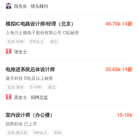
段先生 · 猎头顾问
模拟IC电路设计师/经理（北京）
40-70k·14薪
上海川土微电子股份有限公司 C轮融资
北京-马甸
5年以上
硕士
张女士
电推进系统总体设计师
35-65k·14薪
遨天科技 D轮及以上融资
北京-清河
5-10年
硕士
高女士 · 招聘总监
室内设计师（办公楼）
15-16k
招商积余 已上市
北京-慈云寺
3年以上
本科