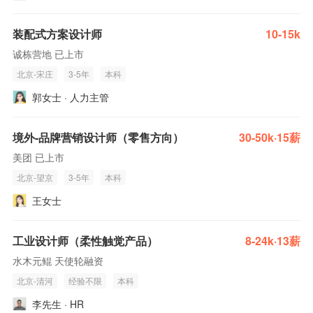
装配式方案设计师
10-15k
诚栋营地 已上市
北京-宋庄
3-5年
本科
郭女士 · 人力主管
境外-品牌营销设计师（零售方向）
30-50k·15薪
美团 已上市
北京-望京
3-5年
本科
王女士
工业设计师（柔性触觉产品）
8-24k·13薪
水木元鲲 天使轮融资
北京-清河
经验不限
本科
李先生 · HR