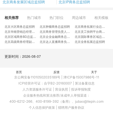
北京商务发展区域总监招聘
北京IP商务总监招聘
相关推荐
热门城市
热门职位
周边城市
相关模板
北京大区商务总监招聘
北京肿瘤商务总监招聘
北京商务拓展行业总监招聘
北京华南营销总经理招聘
北京商务管理负责人招聘
北京灵工快聘平台商务总监招聘
北京区域商务BD总监招聘
北京企业金融商务总监招聘
北京国际事务区域总监招聘
北京高级商务经理副总监招聘
北京达人直播商务负责人招聘
北京业务拓展总监招聘
北京智能产业商务拓展总监招聘
北京品牌客户发展专家招聘
北京智慧水务招聘
北京校企合作岗招聘
北京科技销售副总招聘
北京BD高级总监招聘
更新时间：2026-08-07
北京通信商务经理招聘
北京美妆招商总监招聘
北京磷酸铁销售总监招聘
北京跨综服业务总监招聘
北京红酒销售负责人招聘
北京KA拓展负责人招聘
北京高级农化经理人招聘
北京护理耗材产品总监招聘
北京美股上市工具软件公司招聘
首页
北京营业部高级销售总监招聘
反馈
北京建筑装饰市场部总监招聘
关于
北京海外游戏商务负责人招聘