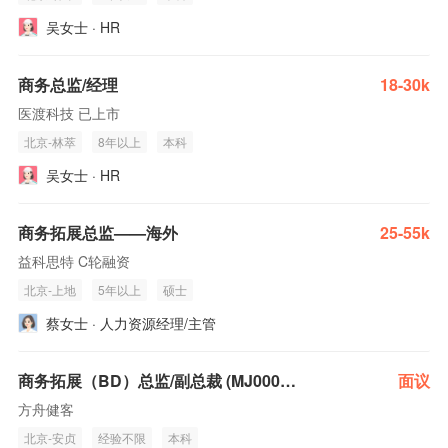
吴女士 · HR
商务总监/经理
18-30k
医渡科技 已上市
北京-林萃
8年以上
本科
吴女士 · HR
商务拓展总监——海外
25-55k
益科思特 C轮融资
北京-上地
5年以上
硕士
蔡女士 · 人力资源经理/主管
商务拓展（BD）总监/副总裁 (MJ000559)
面议
方舟健客
北京-安贞
经验不限
本科