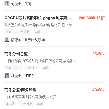
何女士 · 顾问
GPGPU芯片高阶职位-gpgpu首席架构/core总监/总架构负责人/首席科学家/运营商务CXO/ESL-北上深香
200-330k·15薪
某大型知名电子/半导体/集成电路公司 已上市
北京
10年以上
本科
段恩华 · 高级猎头顾问
商务分销总监
35-50k
广西壮族自治区花红药业集团股份公司 战略融资
北京-左家庄
8年以上
本科
杜女士 · HRBP
商务总监/商务经理
40-60k
山东威高医药有限公司 融资未公开
东城区
10年以上
本科