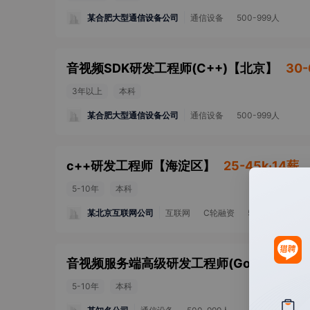
某合肥大型通信设备公司
通信设备
500-999人
音视频SDK研发工程师(C++)
【
北京
】
30-
3年以上
本科
某合肥大型通信设备公司
通信设备
500-999人
c++研发工程师
【
海淀区
】
25-45k·14薪
5-10年
本科
某北京互联网公司
互联网
C轮融资
50-99人
音视频服务端高级研发工程师(Go/C++)
【
5-10年
本科