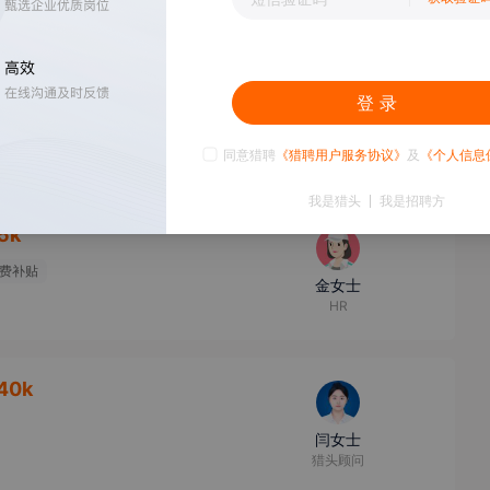
80k
登 录
孙女士
高级猎头顾问
同意猎聘
《猎聘用户服务协议》
及
《个人信息
我是猎头
我是招聘方
5k
费补贴
金女士
HR
40k
闫女士
猎头顾问