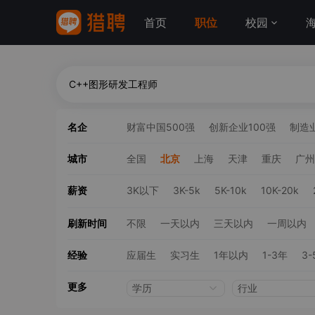
首页
职位
校园
名企
财富中国500强
创新企业100强
制造业
城市
全国
北京
上海
天津
重庆
广州
薪资
3K以下
3K-5k
5K-10k
10K-20k
刷新时间
不限
一天以内
三天以内
一周以内
经验
应届生
实习生
1年以内
1-3年
3-
更多
学历
行业