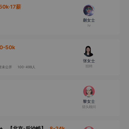
50k·17薪
蒯女士
hr
0-50k
张女士
招聘
资未公开
100-499人
黎女士
猎头顾问
机器人软件研发或汽车智能驾驶工程师（C++/系统软件）
【
北京-后沙峪
】
8-24k