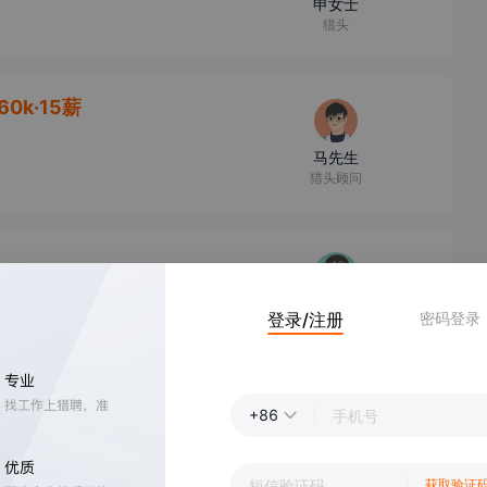
申女士
猎头
60k·15薪
马先生
猎头顾问
宁女士
登录/注册
密码登录
猎头顾问
北京
】
50-80k
+86
孙女士
高级猎头顾问
获取验证