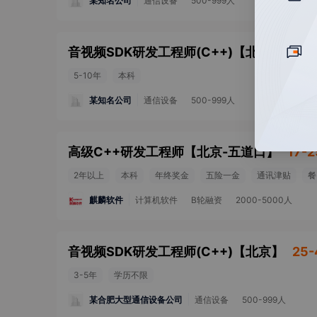
某知名公司
通信设备
500-999人
音视频SDK研发工程师(C++)
【
北京
】
50-
5-10年
本科
某知名公司
通信设备
500-999人
高级C++研发工程师
【
北京-五道口
】
17-2
2年以上
本科
年终奖金
五险一金
通讯津贴
餐
麒麟软件
计算机软件
B轮融资
2000-5000人
音视频SDK研发工程师(C++)
【
北京
】
25-
3-5年
学历不限
某合肥大型通信设备公司
通信设备
500-999人