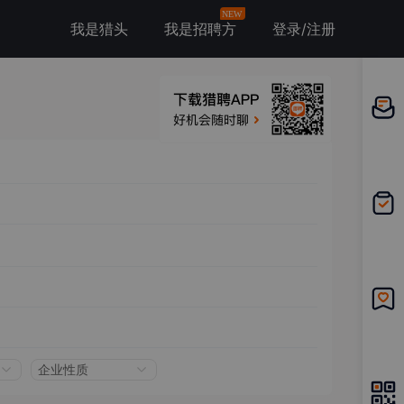
NEW
我是猎头
我是招聘方
登录/注册
邀请应
聘
我的投
递
我的收
藏
企业性质