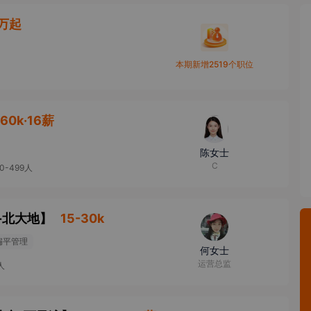
0万起
本期新增2519个职位
-60k·16薪
陈女士
C
00-499人
-北大地
】
15-30k
扁平管理
何女士
运营总监
人