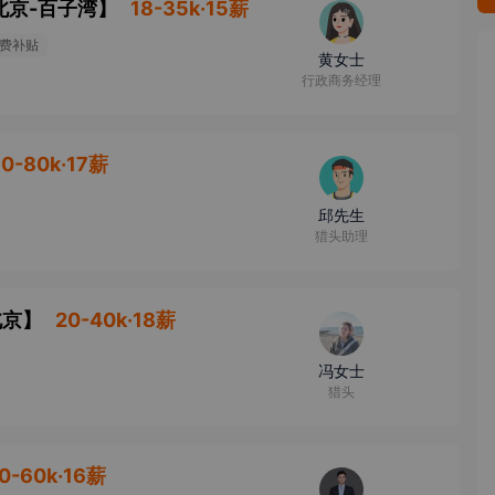
北京-百子湾
】
18-35k·15薪
费补贴
黄女士
行政商务经理
0-80k·17薪
邱先生
猎头助理
北京
】
20-40k·18薪
冯女士
猎头
0-60k·16薪