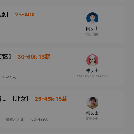
北京
】
25-40k
闫女士
猎头顾问
淀区
】
30-60k·16薪
朱女士
Managing Director
00-499人
电力系统仿真平台研发工程师（电力系统、算法、C++）
【
北京
】
25-45k·15薪
胡女士
资深顾问
务
融资未公开
100-499人