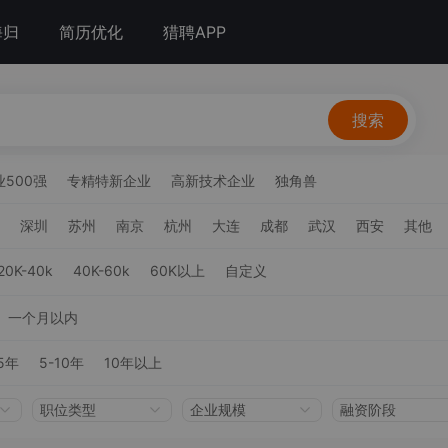
海归
简历优化
猎聘APP
搜索
500强
专精特新企业
高新技术企业
独角兽
深圳
苏州
南京
杭州
大连
成都
武汉
西安
其他
20K-40k
40K-60k
60K以上
自定义
一个月以内
5年
5-10年
10年以上
职位类型
企业规模
融资阶段