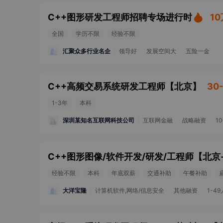
C++图形研发工程师招聘专场进行时
1
全国
学历不限
经验不限
汇聚众多行业名企
领导好
发展空间大
五险一金
C++高频交易系统研发工程师
【
北京
】
30
1-3年
本科
深圳某知名互联网科技公司
互联网金融
战略融资
1
C++图形图像/软件开发/研发/工程师
【
北京
经验不限
本科
年底双薪
交通补助
午餐补助
大洋宝隆
计算机软件,网络/信息安全
其他融资
1-49