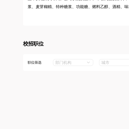
浆、麦芽糊精、特种糖浆、功能糖、燃料乙醇、酒精、味
及泰国设有20余家生产基地，形成完整的产销区布局，
近年来，公司稳步推进战略发展、完善产业布局，以系统
淀粉糖、生物燃料乙醇等细分市场的领先地位。同依托自
面向未来，中粮生物科技将以高质量发展为核心，依托旗
校招职位
果转化和高附加值产品创新，提升食品配料解决方案服务
造节能低碳环保的创新型企业。
部门机构
城市
职位筛选