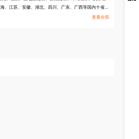
猎聘
上海、江苏、安徽、湖北、四川、广东、广西等国内十省市
APP
查看全部
现科技创新与低碳循环发展，提升产品市场竞争力，巩固
成为国内首家采用酶法工艺并获批生产的企业。

心及国家级企业技术中心三大研发平台，推动研发技术成
HA等生物可降解材料业务，践行绿色可持续发展理念，打