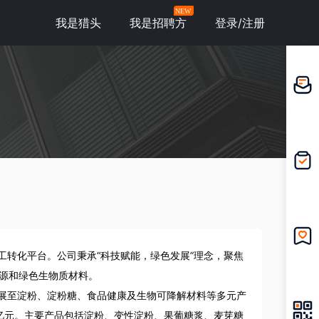
NEW
我是猎头
我是招聘方
登录/注册
邀请应
聘
我的投
递
工转化平台。公司秉承“科技赋能，绿色发展”理念，聚焦
我的收
藏
源和绿色生物质材料。

拓展至淀粉、淀粉糖、食品健康及生物可降解材料等多元产
0亿元。主要产品包括淀粉、变性淀粉、果葡糖浆、麦芽糖