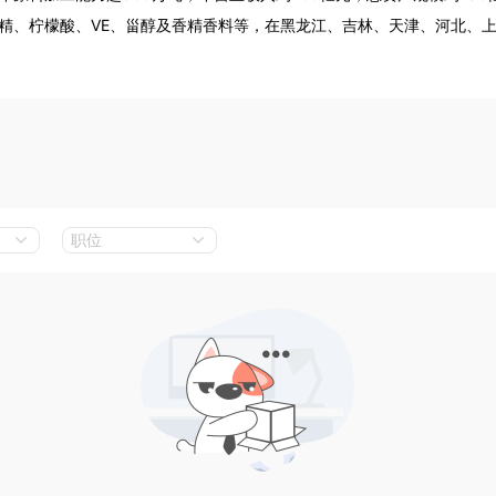
精、柠檬酸、VE、甾醇及香精香料等，在黑龙江、吉林、天津、河北、
产品广泛应用于食品饮料、能源化工、医药健康、饲料养殖等多个行业。

低成本和全环节精细化管理为抓手，持续向玉米深加工下游产品延伸，实
主科研力量，成功开发出以玉米淀粉糖为原料的阿洛酮糖酶法生产技术，
下玉米深加工国家工程研究中心、国家能源生物液体燃料研发（实验）中
能力。同时以原料多元化促进生物能源产业健康发展，培育探索PLA、P
职位