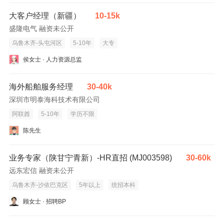
大客户经理（新疆）
10-15k
盛隆电气 融资未公开
乌鲁木齐-头屯河区
5-10年
大专
侯女士 · 人力资源总监
海外船舶服务经理
30-40k
深圳市明泰海科技术有限公司
阿联酋
5-10年
学历不限
陈先生
业务专家（陕甘宁青新）-HR直招 (MJ003598)
30-60k
远东宏信 融资未公开
乌鲁木齐-沙依巴克区
5年以上
统招本科
顾女士 · 招聘BP