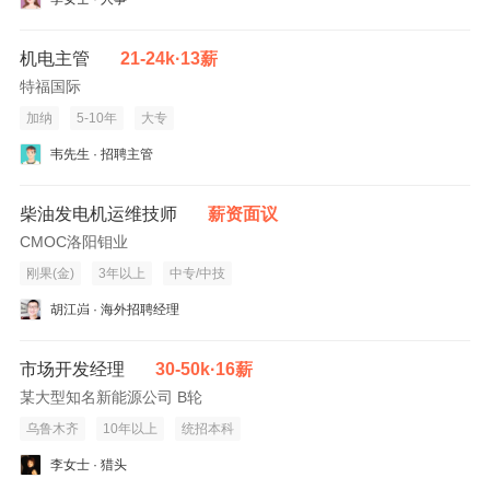
机电主管
21-24k·13薪
特福国际
加纳
5-10年
大专
韦先生 · 招聘主管
柴油发电机运维技师
薪资面议
CMOC洛阳钼业
刚果(金)
3年以上
中专/中技
胡江岿 · 海外招聘经理
市场开发经理
30-50k·16薪
某大型知名新能源公司 B轮
乌鲁木齐
10年以上
统招本科
李女士 · 猎头