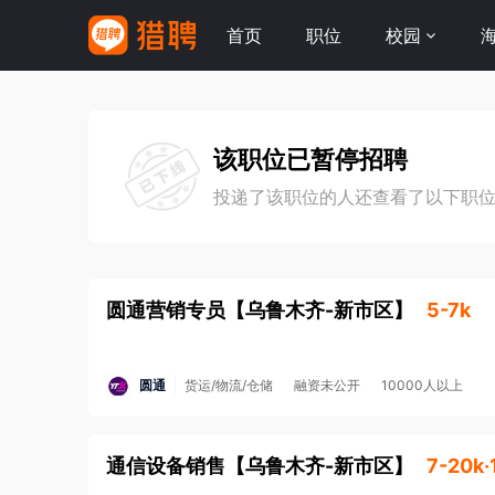
首页
职位
校园
该职位已暂停招聘
投递了该职位的人还查看了以下职
圆通营销专员
【
乌鲁木齐-新市区
】
5-7k
圆通
货运/物流/仓储
融资未公开
10000人以上
通信设备销售
【
乌鲁木齐-新市区
】
7-20k