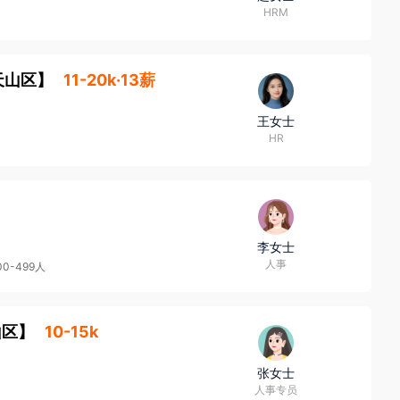
HRM
天山区
】
11-20k·13薪
王女士
HR
李女士
人事
00-499人
山区
】
10-15k
张女士
人事专员