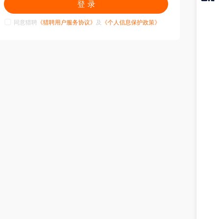
登 录
猎聘
APP
同意猎聘
《猎聘用户服务协议》
及
《个人信息保护政策》