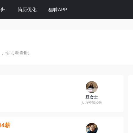
海归
简历优化
猎聘APP
位，快去看看吧
豆女士
人力资源经理
·14薪