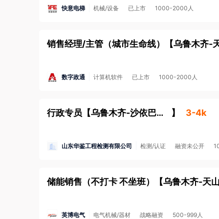
快意电梯
机械/设备
已上市
1000-2000人
销售经理/主管（城市生命线）
【
乌鲁木齐-
数字政通
计算机软件
已上市
1000-2000人
行政专员
【
乌鲁木齐-沙依巴克区
】
3-4k
山东华鉴工程检测有限公司
检测/认证
融资未公开
1
储能销售（不打卡 不坐班）
【
乌鲁木齐-天
英博电气
电气机械/器材
战略融资
500-999人